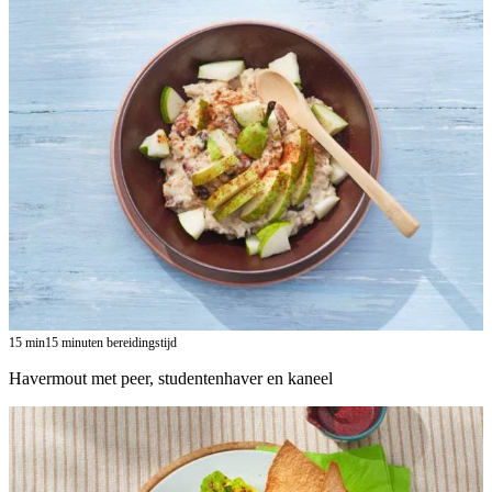
15
min
15 minuten bereidingstijd
Havermout met peer, studentenhaver en kaneel