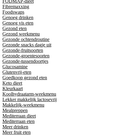
FODMAP-dieet
Fibremaxxing
Foodswaps
Genoeg drinken
Genoeg vis eten
Gezond eten
Gezond weekmenu
Gezonde ochtendroutine
Gezonde snacks dagje uit
Gezonde-fruitsoorten
Gezonde-groentesoorten
Gezonde-tussendoortjes
Glucosamine
Glutenvrij-eten
Goedkoop gezond eten
Keto dieet
Kleurkaart
Koolhydraatarm-weekmenu
Lekker makkelijk lactosevrij
Makkelijk-weekmenu
Mealpreppen
Mediterraan dieet
Mediterraan eten
Meer drinken
Meer fruit eten