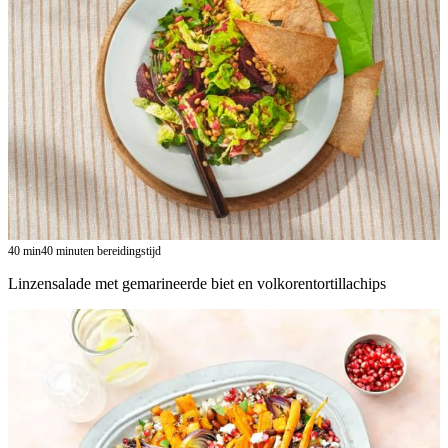
40
min
40 minuten bereidingstijd
Linzensalade met gemarineerde biet en volkorentortillachips