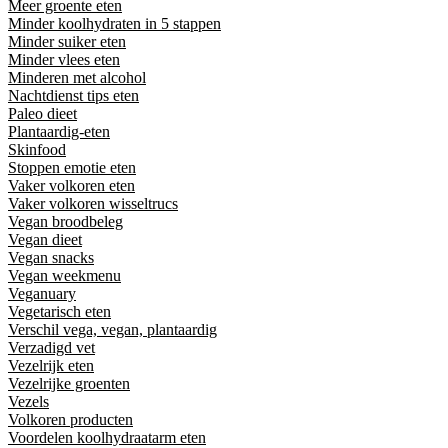
Meer groente eten
Minder koolhydraten in 5 stappen
Minder suiker eten
Minder vlees eten
Minderen met alcohol
Nachtdienst tips eten
Paleo dieet
Plantaardig-eten
Skinfood
Stoppen emotie eten
Vaker volkoren eten
Vaker volkoren wisseltrucs
Vegan broodbeleg
Vegan dieet
Vegan snacks
Vegan weekmenu
Veganuary
Vegetarisch eten
Verschil vega, vegan, plantaardig
Verzadigd vet
Vezelrijk eten
Vezelrijke groenten
Vezels
Volkoren producten
Voordelen koolhydraatarm eten