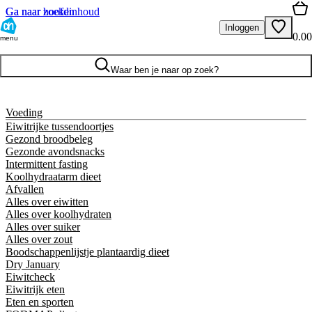
Ga naar hoofdinhoud
Ga naar zoeken
Inloggen
0.00
menu
Waar ben je naar op zoek?
Voeding
Eiwitrijke tussendoortjes
Gezond broodbeleg
Gezonde avondsnacks
Intermittent fasting
Koolhydraatarm dieet
Afvallen
Alles over eiwitten
Alles over koolhydraten
Alles over suiker
Alles over zout
Boodschappenlijstje plantaardig dieet
Dry January
Eiwitcheck
Eiwitrijk eten
Eten en sporten