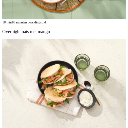
10
min
10 minuten bereidingstijd
Overnight oats met mango