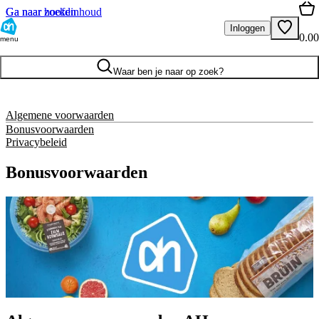
Ga naar hoofdinhoud
Ga naar zoeken
Inloggen
0.00
menu
Waar ben je naar op zoek?
Algemene voorwaarden
Bonusvoorwaarden
Privacybeleid
Bonusvoorwaarden