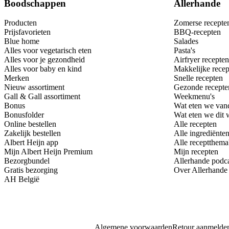
Boodschappen
Allerhande
Producten
Zomerse recepte
Prijsfavorieten
BBQ-recepten
Blue home
Salades
Alles voor vegetarisch eten
Pasta's
Alles voor je gezondheid
Airfryer recepten
Alles voor baby en kind
Makkelijke recep
Merken
Snelle recepten
Nieuw assortiment
Gezonde recepte
Gall & Gall assortiment
Weekmenu's
Bonus
Wat eten we van
Bonusfolder
Wat eten we dit
Online bestellen
Alle recepten
Zakelijk bestellen
Alle ingrediënte
Albert Heijn app
Alle receptthema
Mijn Albert Heijn Premium
Mijn recepten
Bezorgbundel
Allerhande podc
Gratis bezorging
Over Allerhande
AH België
Algemene voorwaarden
Retour aanmelde