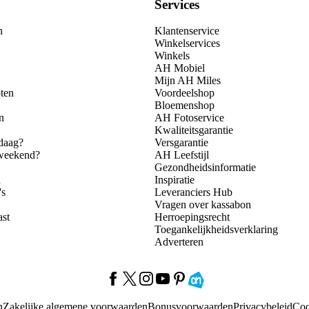
Services
n
Klantenservice
Winkelservices
Winkels
AH Mobiel
Mijn AH Miles
ten
Voordeelshop
Bloemenshop
n
AH Fotoservice
Kwaliteitsgarantie
daag?
Versgarantie
 weekend?
AH Leefstijl
Gezondheidsinformatie
n
Inspiratie
's
Leveranciers Hub
Vragen over kassabon
ast
Herroepingsrecht
Toegankelijkheidsverklaring
Adverteren
n
Zakelijke algemene voorwaarden
Bonusvoorwaarden
Privacybeleid
Coo