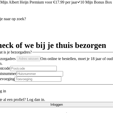
Mijn Albert Heijn Premium voor €17.99 per jaar
10 Mijn Bonus Box 
eck of we bij je thuis bezorgen
t is je bezorgadres?
zorgadres
Om online te bestellen, moet je 18 jaar of oud
Adres wissen
n.
stcode
isnummer
evoeging
g in
e al een profiel? Log dan in.
Inloggen