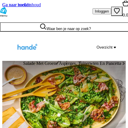
Ga naar hoofdinhoud
Ga naar zoeken
Inloggen
0.
menu
Waar ben je naar op zoek?
Overzicht
Salade Met Groene Asperges, Tuinerwten En Pancetta