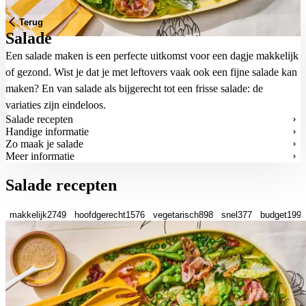
Terug
Salade
Een salade maken is een perfecte uitkomst voor een dagje makkelijk
of gezond. Wist je dat je met leftovers vaak ook een fijne salade kan
maken? En van salade als bijgerecht tot een frisse salade: de
variaties zijn eindeloos.
Salade recepten
Handige informatie
Zo maak je salade
Meer informatie
Salade recepten
makkelijk
2749
hoofdgerecht
1576
vegetarisch
898
snel
377
budget
199