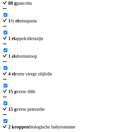
80
g
pancetta
1
½
el
misopasta
1
el
appelciderazijn
1
el
ahornsiroop
4
el
extra vierge olijfolie
15
g
verse dille
15
g
verse peterselie
2
kroppen
biologische babyromaine