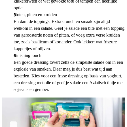
kikkererwten of wat gewokte tofu of tempeh een heerlijke
optie.
Noten, pitten en kruiden
En dan: de toppings. Extra crunch en smaak zijn altijd
welkom in een salade. Geef je salade een bite met een topping
van geroosterde noten of pitten, of voeg extra verse kruiden
toe, zoals basilicum of koriander. Ook lekker: wat friszure
kappertjes of olijven.
Finishing touch
Een goede dressing tovert zelfs de simpelste salade om in een
explosie van smaken. Daar mag je dus best wat tijd aan
besteden. Kies voor een frisse dressing op basis van yoghurt,
een dressing met olie of geef je salade een Aziatisch tintje met
sojasaus en gember.