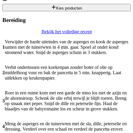
Kies producten
Bereiding
Bekijk het volledige recept
Verwijder de harde uiteindes van de asperges en kook de asperges
1
samen met de tuinerwten in 4 min. gaar. Spoel af onder koud
stromend water. Snijd de asperges schuin in 3 stukken.
Verhit ondertussen een koekenpan zonder boter of olie op
2
middelhoog vuur en bak de pancetta in 5 min. knapperig. Laat
uitlekken op keukenpapier.
Roer in een ruime kom met een garde de miso los met de azijn en
de ahornsiroop. Schenk de olie erbij terwijl je blijft roeren. Breng
3
op smaak met peper. Snijd de dille en peterselie fijn. Haal de
blaadjes van de babyromaine los en scheur in grove stukken.
Meng de asperges en de tuinerwten met de sla, dille, peterselie en
4
dressing. Verdeel over een schaal en verdeel de pancetta erover.