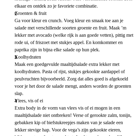
elkaar en ontdek zo je favoriete combinatie.
Groenten & fruit
Ga voor kleur en crunch. Voeg kleur en smaak toe aan je
salade met verschillende soorten groente en fruit. Maak ’m
lekker met avocado (welke rijk is aan goede vetten), pittig met
rode ui, of friszoet met stukjes appel. En komkommer en
paprika zijn in bijna elke salade op hun plek.
Koolhydraten
Maak een goedgevulde maaltijdsalade extra lekker met
koolhydraten. Pasta of rijst, stukjes gekookte aardappel of
peulvruchten bijvoorbeeld. Zorg dat alles goed is afgekoeld
voor je het door de salade mengt, anders worden de groenten
slap.
Vlees, vis of ei
Extra body in de vorm van vlees vis of ei mogen in een
maaltijdsalade niet ontbreken! Verse of gerookte zalm, tonijn,
gebakken kip of biefstukreepjes maken van je salade een
lekker stevige hap. Voor de vega’s zijn gekookte eieren,