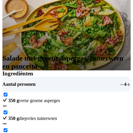
Salade met groene asperges, tuinerwten
en pancetta
Ingrediënten
Aantal personen
4
350
g
verse groene asperges
350
g
diepvries tuinerwten