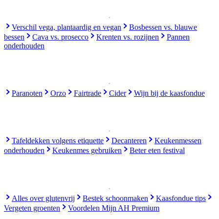
Verschil vega, plantaardig en vegan
Bosbessen vs. blauwe
bessen
Cava vs. prosecco
Krenten vs. rozijnen
Pannen
onderhouden
Paranoten
Orzo
Fairtrade
Cider
Wijn bij de kaasfondue
Tafeldekken volgens etiquette
Decanteren
Keukenmessen
onderhouden
Keukenmes gebruiken
Beter eten festival
Alles over glutenvrij
Bestek schoonmaken
Kaasfondue tips
Vergeten groenten
Voordelen Mijn AH Premium