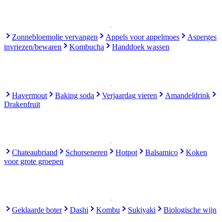
Zonnebloemolie vervangen
Appels voor appelmoes
Asperges
invriezen/bewaren
Kombucha
Handdoek wassen
Havermout
Baking soda
Verjaardag vieren
Amandeldrink
Drakenfruit
Chateaubriand
Schorseneren
Hotpot
Balsamico
Koken
voor grote groepen
Geklaarde boter
Dashi
Kombu
Sukiyaki
Biologische wijn