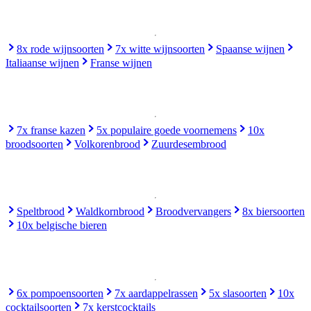
8x rode wijnsoorten
7x witte wijnsoorten
Spaanse wijnen
Italiaanse wijnen
Franse wijnen
7x franse kazen
5x populaire goede voornemens
10x
broodsoorten
Volkorenbrood
Zuurdesembrood
Speltbrood
Waldkornbrood
Broodvervangers
8x biersoorten
10x belgische bieren
6x pompoensoorten
7x aardappelrassen
5x slasoorten
10x
cocktailsoorten
7x kerstcocktails