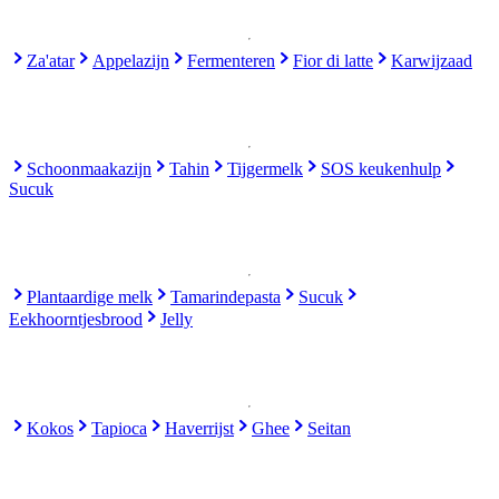
Za'atar
Appelazijn
Fermenteren
Fior di latte
Karwijzaad
Schoonmaakazijn
Tahin
Tijgermelk
SOS keukenhulp
Sucuk
Plantaardige melk
Tamarindepasta
Sucuk
Eekhoorntjesbrood
Jelly
Kokos
Tapioca
Haverrijst
Ghee
Seitan