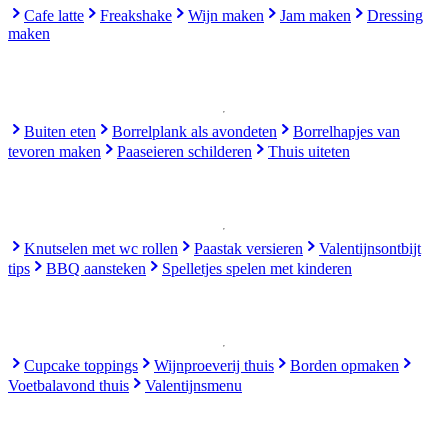
Cafe latte
Freakshake
Wijn maken
Jam maken
Dressing
maken
Buiten eten
Borrelplank als avondeten
Borrelhapjes van
tevoren maken
Paaseieren schilderen
Thuis uiteten
Knutselen met wc rollen
Paastak versieren
Valentijnsontbijt
tips
BBQ aansteken
Spelletjes spelen met kinderen
Cupcake toppings
Wijnproeverij thuis
Borden opmaken
Voetbalavond thuis
Valentijnsmenu