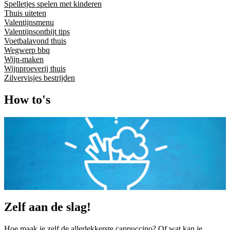
Spelletjes spelen met kinderen
Thuis uiteten
Valentijnsmenu
Valentijnsontbijt tips
Voetbalavond thuis
Wegwerp bbq
Wijn-maken
Wijnproeverij thuis
Zilvervisjes bestrijden
How to's
Zelf aan de slag!
Hoe maak je zelf de allerlekkerste cappuccino? Of wat kan je