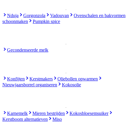
Nduja
Gorgonzola
Vadouvan
Ovenschalen en bakvormen
schoonmaken
Pumpkin spice
Gecondenseerde melk
Konfijten
Kerstmakers
Oliebollen opwarmen
Nieuwjaarsborrel organiseren
Kokosolie
Karnemelk
Mieren bestrijden
Kokosbloesemsuiker
Kerstboom alternatieven
Miso