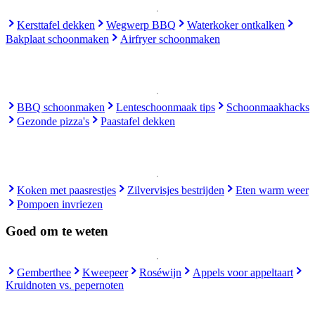
Kersttafel dekken
Wegwerp BBQ
Waterkoker ontkalken
Bakplaat schoonmaken
Airfryer schoonmaken
BBQ schoonmaken
Lenteschoonmaak tips
Schoonmaakhacks
Gezonde pizza's
Paastafel dekken
Koken met paasrestjes
Zilvervisjes bestrijden
Eten warm weer
Pompoen invriezen
Goed om te weten
Gemberthee
Kweepeer
Roséwijn
Appels voor appeltaart
Kruidnoten vs. pepernoten