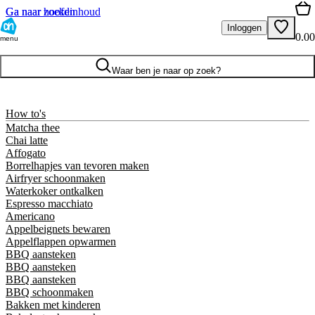
Ga naar hoofdinhoud
Ga naar zoeken
Inloggen
0.00
menu
Waar ben je naar op zoek?
How to's
Matcha thee
Chai latte
Affogato
Borrelhapjes van tevoren maken
Airfryer schoonmaken
Waterkoker ontkalken
Espresso macchiato
Americano
Appelbeignets bewaren
Appelflappen opwarmen
BBQ aansteken
BBQ aansteken
BBQ aansteken
BBQ schoonmaken
Bakken met kinderen