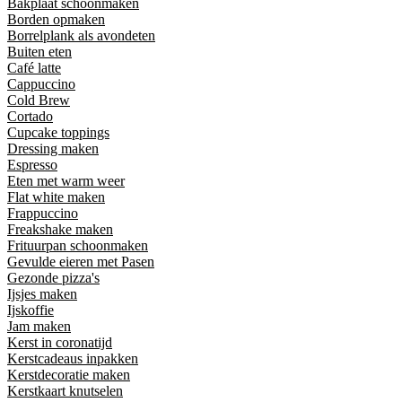
Bakplaat schoonmaken
Borden opmaken
Borrelplank als avondeten
Buiten eten
Café latte
Cappuccino
Cold Brew
Cortado
Cupcake toppings
Dressing maken
Espresso
Eten met warm weer
Flat white maken
Frappuccino
Freakshake maken
Frituurpan schoonmaken
Gevulde eieren met Pasen
Gezonde pizza's
Ijsjes maken
Ijskoffie
Jam maken
Kerst in coronatijd
Kerstcadeaus inpakken
Kerstdecoratie maken
Kerstkaart knutselen