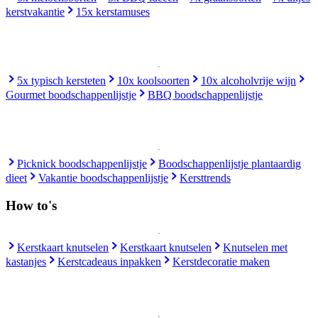
kerstvakantie
15x kerstamuses
5x typisch kersteten
10x koolsoorten
10x alcoholvrije wijn
Gourmet boodschappenlijstje
BBQ boodschappenlijstje
Picknick boodschappenlijstje
Boodschappenlijstje plantaardig
dieet
Vakantie boodschappenlijstje
Kersttrends
How to's
Kerstkaart knutselen
Kerstkaart knutselen
Knutselen met
kastanjes
Kerstcadeaus inpakken
Kerstdecoratie maken