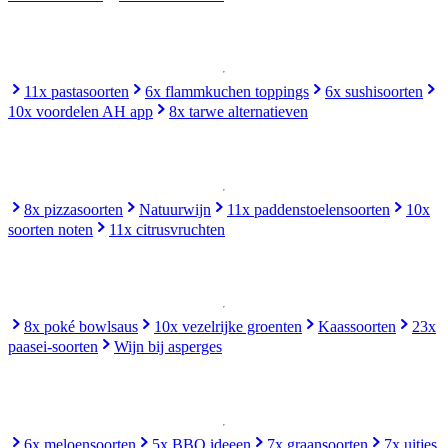
11x pastasoorten
6x flammkuchen toppings
6x sushisoorten
10x voordelen AH app
8x tarwe alternatieven
8x pizzasoorten
Natuurwijn
11x paddenstoelensoorten
10x
soorten noten
11x citrusvruchten
8x poké bowlsaus
10x vezelrijke groenten
Kaassoorten
23x
paasei-soorten
Wijn bij asperges
6x meloensoorten
5x BBQ ideeen
7x graansoorten
7x uitjes