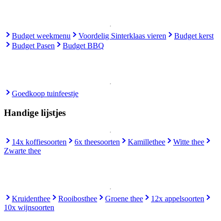
Budget weekmenu
Voordelig Sinterklaas vieren
Budget kerst
Budget Pasen
Budget BBQ
Goedkoop tuinfeestje
Handige lijstjes
14x koffiesoorten
6x theesoorten
Kamillethee
Witte thee
Zwarte thee
Kruidenthee
Rooibosthee
Groene thee
12x appelsoorten
10x wijnsoorten