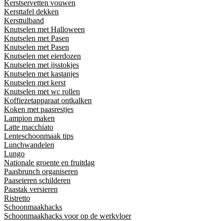
Kerstservetten vouwen
Kersttafel dekken
Kersttulband
Knutselen met Halloween
Knutselen met Pasen
Knutselen met Pasen
Knutselen met eierdozen
Knutselen met ijsstokjes
Knutselen met kastanjes
Knutselen met kerst
Knutselen met wc rollen
Koffiezetapparaat ontkalken
Koken met paasrestjes
Lampion maken
Latte macchiato
Lenteschoonmaak tips
Lunchwandelen
Lungo
Nationale groente en fruitdag
Paasbrunch organiseren
Paaseieren schilderen
Paastak versieren
Ristretto
Schoonmaakhacks
Schoonmaakhacks voor op de werkvloer