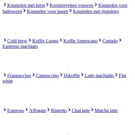
Knutselen met kerst
Kerstservetten vouwen
Knutselen voor
halloween
Knutselen voor pasen
Knutselen met ijsstokjes
Cold brew
Koffie Lungo
Koffie Americano
Cortado
Espresso machiato
Frappuccino
Cappuccino
IJskoffie
Latte machiatto
Flat
white
Espresso
Affogato
Ristretto
Chai latte
Matcha latte