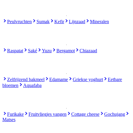
Peulvruchten
Sumak
Kefir
Lijnzaad
Mineralen
Raspatat
Saké
Yuzu
Bergamot
Chiazaad
Zelfrijzend bakmeel
Edamame
Griekse yoghurt
Eetbare
bloemen
Aquafaba
Furikake
Fruitvliegjes vangen
Cottage cheese
Gochujang
Matses