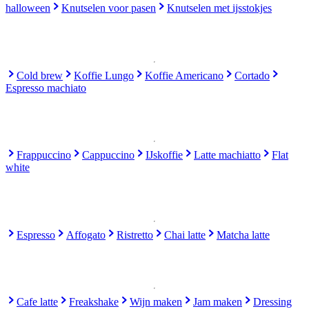
halloween
Knutselen voor pasen
Knutselen met ijsstokjes
Cold brew
Koffie Lungo
Koffie Americano
Cortado
Espresso machiato
Frappuccino
Cappuccino
IJskoffie
Latte machiatto
Flat
white
Espresso
Affogato
Ristretto
Chai latte
Matcha latte
Cafe latte
Freakshake
Wijn maken
Jam maken
Dressing