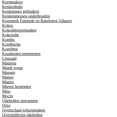
Kerstmakers
Keukenhulp
Keukenmes gebruiken
Keukenmessen onderhouden
Keurmerk Fairtrade en Rainforest Alliance
Kokos
Kokosbloesemsuiker
Kokosolie
Kombu
Kombucha
Konfijten
Kruidnoten-pepernoten
Lijnzaad
Maizena
Maple syrup
Masago
Matses
Matzes
Mieren bestrijden
Miso
Mochi
Oliebollen opwarmen
Orzo
Ovenschaal schoonmaken
Overgebleven oliebollen