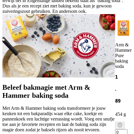
terwijl het in Engelstalige landen bekend staat als ‘baking soda’.
Dus als je een recept ziet met baking soda, kun je gewoon
zuiveringszout gebruiken. En andersom ook.
Arm &
Hammer
Pure
baking
soda
1
Beleef bakmagie met Arm &
.
Hammer baking soda
89
Met Arm & Hammer baking soda transformeer je jouw
keuken tot een bakparadijs waar elke cake, koekje en
454 g
pannenkoek een luchtige verrassing wordt. Voeg een snufje
toe aan je favoriete recepten en laat de baking soda zijn
magie doen zodat je baksels rijzen als nooit tevoren.