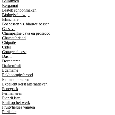
Balsamico
Bergamot
Bestek schoonmaken
Biologische wijn
Blancheren
Bosbessen vs. blauwe bessen
Cassave
Champagne cava en prosecco
Chateaubriand
Chipotle
Cider
Cottage cheese
Dashi
Decanteren
Drakenfruit
Edamame
Eekhoorntjesbrood
Eetbare bloemen
Excellent kerst alternatieven
Fenegriek
Fermenteren
Fior di latte
Fruit op het werk
Fruitvliegjes vangen
Furikake