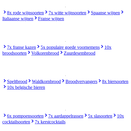
8x rode wijnsoorten
7x witte wijnsoorten
Spaanse wijnen
Italiaanse wijnen
Franse wijnen
7x franse kazen
5x populaire goede voornemens
10x
broodsoorten
Volkorenbrood
Zuurdesembrood
Speltbrood
Waldkornbrood
Broodvervangers
8x biersoorten
10x belgische bieren
6x pompoensoorten
7x aardappelrassen
5x slasoorten
10x
cocktailsoorten
7x kerstcocktails