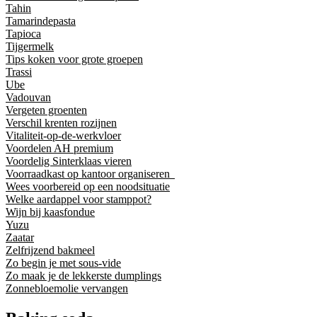
Tahin
Tamarindepasta
Tapioca
Tijgermelk
Tips koken voor grote groepen
Trassi
Ube
Vadouvan
Vergeten groenten
Verschil krenten rozijnen
Vitaliteit-op-de-werkvloer
Voordelen AH premium
Voordelig Sinterklaas vieren
Voorraadkast op kantoor organiseren
Wees voorbereid op een noodsituatie
Welke aardappel voor stamppot?
Wijn bij kaasfondue
Yuzu
Zaatar
Zelfrijzend bakmeel
Zo begin je met sous-vide
Zo maak je de lekkerste dumplings
Zonnebloemolie vervangen