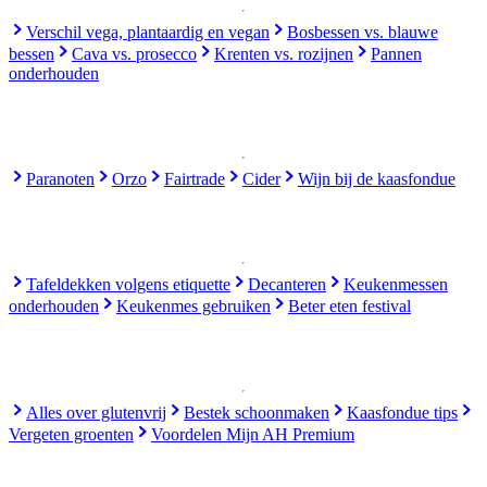
Verschil vega, plantaardig en vegan
Bosbessen vs. blauwe
bessen
Cava vs. prosecco
Krenten vs. rozijnen
Pannen
onderhouden
Paranoten
Orzo
Fairtrade
Cider
Wijn bij de kaasfondue
Tafeldekken volgens etiquette
Decanteren
Keukenmessen
onderhouden
Keukenmes gebruiken
Beter eten festival
Alles over glutenvrij
Bestek schoonmaken
Kaasfondue tips
Vergeten groenten
Voordelen Mijn AH Premium