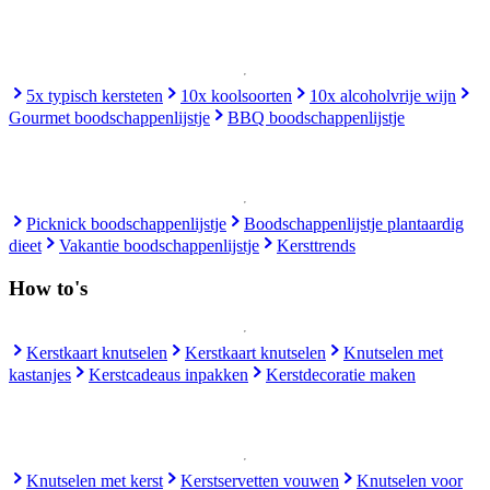
5x typisch kersteten
10x koolsoorten
10x alcoholvrije wijn
Gourmet boodschappenlijstje
BBQ boodschappenlijstje
Picknick boodschappenlijstje
Boodschappenlijstje plantaardig
dieet
Vakantie boodschappenlijstje
Kersttrends
How to's
Kerstkaart knutselen
Kerstkaart knutselen
Knutselen met
kastanjes
Kerstcadeaus inpakken
Kerstdecoratie maken
Knutselen met kerst
Kerstservetten vouwen
Knutselen voor