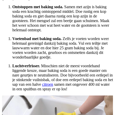
Ontstoppen met baking soda.
Samen met azijn is baking
soda een krachtig ontstoppend middel. Doe rustig een kop
baking soda en giet daarna rustig een kop azijn in de
gootsteen. Het mengsel zal een beetje gaan schuimen. Maak
het weer schoon met wat heet water en de gootsteen is weer
helemaal ontstopt.
Voetenbad met baking soda.
Zelfs je voeten worden weer
helemaal gereinigd dankzij baking soda. Vul een teiltje met
lauwwarm water en doe hier 25 gram baking soda bij. Je
voeten worden zacht, geurloos en ontsmetten dankzij dit
wonderbaarlijke goedje.
Luchtverfrisser.
Misschien niet de meest voordehand
liggende keuze, maar baking soda is een goede manier om
nare geurtjes te neutraliseren. Doe bijvoorbeeld een eetlepel in
je stinkende vuilnisbak, of doe een eetlepel baking soda en het
sap van een halve
citroen
samen met ongeveer 400 ml water
in een spuitbus en spray er op los!