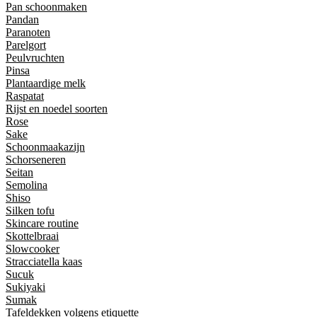
Pan schoonmaken
Pandan
Paranoten
Parelgort
Peulvruchten
Pinsa
Plantaardige melk
Raspatat
Rijst en noedel soorten
Rose
Sake
Schoonmaakazijn
Schorseneren
Seitan
Semolina
Shiso
Silken tofu
Skincare routine
Skottelbraai
Slowcooker
Stracciatella kaas
Sucuk
Sukiyaki
Sumak
Tafeldekken volgens etiquette