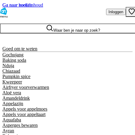
Ga naar hoofdinhoud
Ga naar zoeken
Inloggen
menu
Waar ben je naar op zoek?
Goed om te weten
Gochujang
Baking soda
Nduja
Chiazaad
Pumpkin spice
Kweepeer
Airfryer voorverwarmen
Aloë vera
Amandeldrink
Appelazijn
Appels voor appelmoes
Appels voor appeltaart
Aquafaba
Asperges bewaren
Ayran