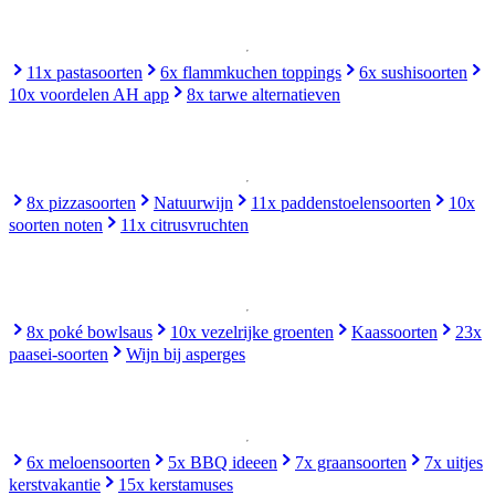
11x pastasoorten
6x flammkuchen toppings
6x sushisoorten
10x voordelen AH app
8x tarwe alternatieven
8x pizzasoorten
Natuurwijn
11x paddenstoelensoorten
10x
soorten noten
11x citrusvruchten
8x poké bowlsaus
10x vezelrijke groenten
Kaassoorten
23x
paasei-soorten
Wijn bij asperges
6x meloensoorten
5x BBQ ideeen
7x graansoorten
7x uitjes
kerstvakantie
15x kerstamuses