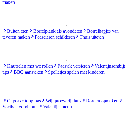
maken
Buiten eten
Borrelplank als avondeten
Borrelhapjes van
tevoren maken
Paaseieren schilderen
Thuis uiteten
Knutselen met wc rollen
Paastak versieren
Valentijnsontbijt
tips
BBQ aansteken
Spelletjes spelen met kinderen
Cupcake toppings
Wijnproeverij thuis
Borden opmaken
Voetbalavond thuis
Valentijnsmenu