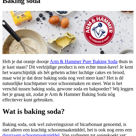
Baking soda
Heb je dat oranje doosje
Arm & Hammer Pure Baking Soda
thuis in
je kast staan? Dit veelzijdige product is een echte must-have! Je kent
het waarschijnlijk als hét geheim achter luchtige cakes en brood,
maar wist je dat deze baking soda nog veel meer kan? Het is dé
natuurlijke krachtpatser voor schoonmaken en meer. Wat is het
verschil tussen baking soda, gewone soda en bakpoeder? Wij leggen
het je graag uit, zodat je Arm & Hammer Baking Soda nóg
effectiever kunt gebruiken.
Wat is baking soda?
Baking soda, ook wel zuiveringszout of bicarbonaat genoemd, is
niet alleen een krachtig schoonmaakmiddel, het is ook nog eens een
duurzaam schoonmaakmiddel
. Van vuilresten tot aangekoekt vet: