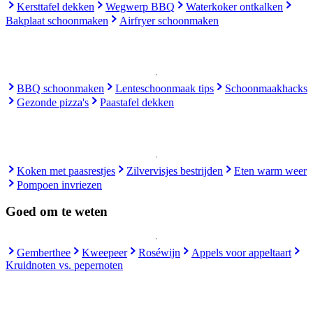
Kersttafel dekken
Wegwerp BBQ
Waterkoker ontkalken
Bakplaat schoonmaken
Airfryer schoonmaken
BBQ schoonmaken
Lenteschoonmaak tips
Schoonmaakhacks
Gezonde pizza's
Paastafel dekken
Koken met paasrestjes
Zilvervisjes bestrijden
Eten warm weer
Pompoen invriezen
Goed om te weten
Gemberthee
Kweepeer
Roséwijn
Appels voor appeltaart
Kruidnoten vs. pepernoten