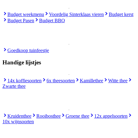
Budget weekmenu
Voordelig Sinterklaas vieren
Budget kerst
Budget Pasen
Budget BBQ
Goedkoop tuinfeestje
Handige lijstjes
14x koffiesoorten
6x theesoorten
Kamillethee
Witte thee
Zwarte thee
Kruidenthee
Rooibosthee
Groene thee
12x appelsoorten
10x wijnsoorten