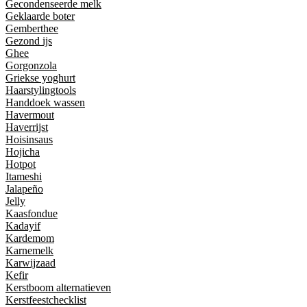
Gecondenseerde melk
Geklaarde boter
Gemberthee
Gezond ijs
Ghee
Gorgonzola
Griekse yoghurt
Haarstylingtools
Handdoek wassen
Havermout
Haverrijst
Hoisinsaus
Hojicha
Hotpot
Itameshi
Jalapeño
Jelly
Kaasfondue
Kadayif
Kardemom
Karnemelk
Karwijzaad
Kefir
Kerstboom alternatieven
Kerstfeestchecklist