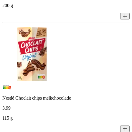
200 g
Nestlé Choclait chips melkchocolade
3
.
99
115 g