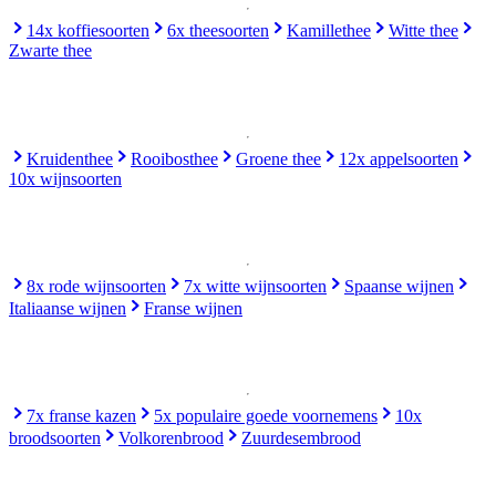
14x koffiesoorten
6x theesoorten
Kamillethee
Witte thee
Zwarte thee
Kruidenthee
Rooibosthee
Groene thee
12x appelsoorten
10x wijnsoorten
8x rode wijnsoorten
7x witte wijnsoorten
Spaanse wijnen
Italiaanse wijnen
Franse wijnen
7x franse kazen
5x populaire goede voornemens
10x
broodsoorten
Volkorenbrood
Zuurdesembrood