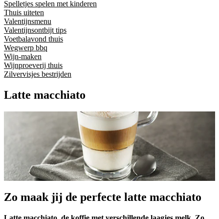
Spelletjes spelen met kinderen
Thuis uiteten
Valentijnsmenu
Valentijnsontbijt tips
Voetbalavond thuis
Wegwerp bbq
Wijn-maken
Wijnproeverij thuis
Zilvervisjes bestrijden
Latte macchiato
Zo maak jij de perfecte latte macchiato
Latte macchiato, de koffie met verschillende laagjes melk. Zo