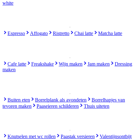
white
Espresso
Affogato
Ristretto
Chai latte
Matcha latte
Cafe latte
Freakshake
Wijn maken
Jam maken
Dressing
maken
Buiten eten
Borrelplank als avondeten
Borrelhapjes van
tevoren maken
Paaseieren schilderen
Thuis uiteten
Knutselen met wc rollen
Paastak versieren
Valentijnsontbijt