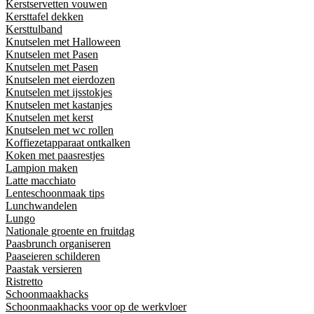
Kerstservetten vouwen
Kersttafel dekken
Kersttulband
Knutselen met Halloween
Knutselen met Pasen
Knutselen met Pasen
Knutselen met eierdozen
Knutselen met ijsstokjes
Knutselen met kastanjes
Knutselen met kerst
Knutselen met wc rollen
Koffiezetapparaat ontkalken
Koken met paasrestjes
Lampion maken
Latte macchiato
Lenteschoonmaak tips
Lunchwandelen
Lungo
Nationale groente en fruitdag
Paasbrunch organiseren
Paaseieren schilderen
Paastak versieren
Ristretto
Schoonmaakhacks
Schoonmaakhacks voor op de werkvloer