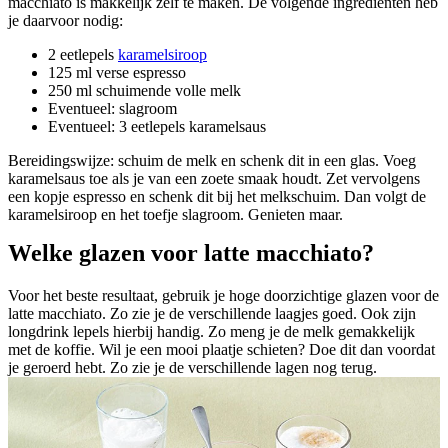
macchiato is makkelijk zelf te maken. De volgende ingrediënten heb
je daarvoor nodig:
2 eetlepels
karamelsiroop
125 ml verse espresso
250 ml schuimende volle melk
Eventueel: slagroom
Eventueel: 3 eetlepels karamelsaus
Bereidingswijze: schuim de melk en schenk dit in een glas. Voeg
karamelsaus toe als je van een zoete smaak houdt. Zet vervolgens
een kopje espresso en schenk dit bij het melkschuim. Dan volgt de
karamelsiroop en het toefje slagroom. Genieten maar.
Welke glazen voor latte macchiato?
Voor het beste resultaat, gebruik je hoge doorzichtige glazen voor de
latte macchiato. Zo zie je de verschillende laagjes goed. Ook zijn
longdrink lepels hierbij handig. Zo meng je de melk gemakkelijk
met de koffie. Wil je een mooi plaatje schieten? Doe dit dan voordat
je geroerd hebt. Zo zie je de verschillende lagen nog terug.