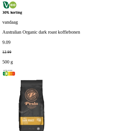
30% korting
vandaag
Australian Organic dark roast koffiebonen
9
.
09
12
.
99
500 g