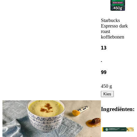
Starbucks
Espresso dark
roast
koffiebonen
13
.
99
450 g
Kies
Ingrediënten: