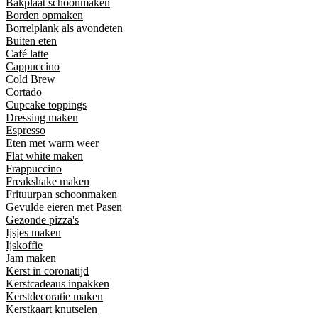
Bakplaat schoonmaken
Borden opmaken
Borrelplank als avondeten
Buiten eten
Café latte
Cappuccino
Cold Brew
Cortado
Cupcake toppings
Dressing maken
Espresso
Eten met warm weer
Flat white maken
Frappuccino
Freakshake maken
Frituurpan schoonmaken
Gevulde eieren met Pasen
Gezonde pizza's
Ijsjes maken
Ijskoffie
Jam maken
Kerst in coronatijd
Kerstcadeaus inpakken
Kerstdecoratie maken
Kerstkaart knutselen