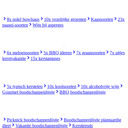
8x poké bowlsaus
10x vezelrijke groenten
Kaassoorten
23x
paasei-soorten
Wijn bij asperges
6x meloensoorten
5x BBQ ideeen
7x graansoorten
7x uitjes
kerstvakantie
15x kerstamuses
5x typisch kersteten
10x koolsoorten
10x alcoholvrije wijn
Gourmet boodschappenlijstje
BBQ boodschappenlijstje
Picknick boodschappenlijstje
Boodschappenlijstje plantaardig
dieet
Vakantie boodschappenlijstje
Kersttrends