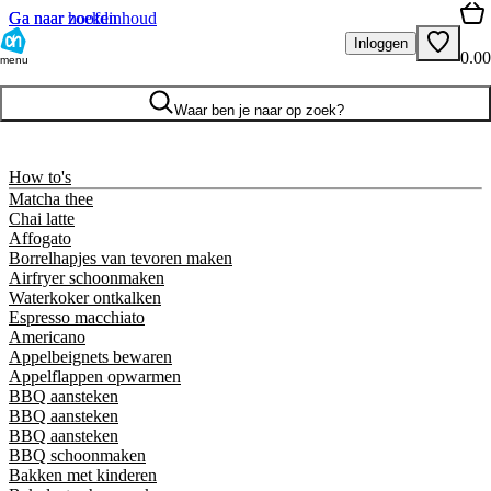
Ga naar hoofdinhoud
Ga naar zoeken
Inloggen
0.00
menu
Waar ben je naar op zoek?
How to's
Matcha thee
Chai latte
Affogato
Borrelhapjes van tevoren maken
Airfryer schoonmaken
Waterkoker ontkalken
Espresso macchiato
Americano
Appelbeignets bewaren
Appelflappen opwarmen
BBQ aansteken
BBQ aansteken
BBQ aansteken
BBQ schoonmaken
Bakken met kinderen