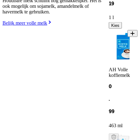
Houdbare melk schuimt nog gemakkelijker. Het is
19
ook mogelijk om sojamelk, amandelmelk of
havermelk te gebruiken.
1 l
Belijk meer volle melk
Kies
AH Volle
koffiemelk
0
.
99
463 ml