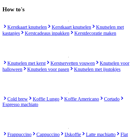
How to's
Kerstkaart knutselen
Kerstkaart knutselen
Knutselen met
kastanjes
Kerstcadeaus inpakken
Kerstdecoratie maken
Knutselen met kerst
Kerstservetten vouwen
Knutselen voor
halloween
Knutselen voor pasen
Knutselen met ijsstokjes
Cold brew
Koffie Lungo
Koffie Americano
Cortado
Espresso machiato
Frappuccino
Cappuccino
IJskoffie
Latte machiatto
Flat