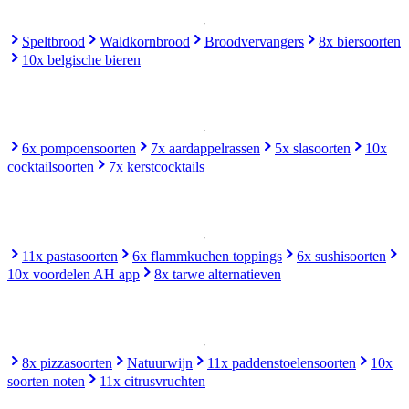
Speltbrood
Waldkornbrood
Broodvervangers
8x biersoorten
10x belgische bieren
6x pompoensoorten
7x aardappelrassen
5x slasoorten
10x
cocktailsoorten
7x kerstcocktails
11x pastasoorten
6x flammkuchen toppings
6x sushisoorten
10x voordelen AH app
8x tarwe alternatieven
8x pizzasoorten
Natuurwijn
11x paddenstoelensoorten
10x
soorten noten
11x citrusvruchten