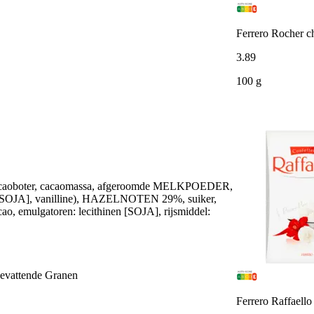
Ferrero Rocher c
3
.
89
100 g
aoboter, cacaomassa, afgeroomde MELKPOEDER,
OJA], vanilline), HAZELNOTEN 29%, suiker,
mulgatoren: lecithinen [SOJA], rijsmiddel:
bevattende Granen
Ferrero Raffaello