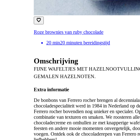
Roze brownies van ruby chocolade
20
min
20 minuten bereidingstijd
Omschrijving
FIJNE WAFELTJES MET HAZELNOOTVULL
GEMALEN HAZELNOTEN.
Extra informatie
De bonbons van Ferrero rocher brengen al decennial
chocoladespecialiteit werd in 1984 in Nederland op d
Ferrero rocher bovendien nog unieker en specialer. O
combinatie van texturen en smaken. We roosteren alle
chocoladecreme en omhullen ze met knapperige wafels
feesten en andere mooie momenten onvergetelijk, door e
voegen. Ontdek ook de chocoladerepen van Ferrero ro
liefhebbers!