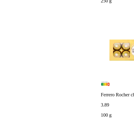
250 g
Ferrero Rocher c
3
.
89
100 g