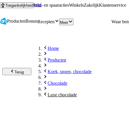
Ga naar hoofdinhoud
Ga naar zoeken
Win- en spaaracties
Winkels
Zakelijk
Klantenservice
Toegankelijkheid
Producten
Bonus
Recepten
Meer
Home
Producten
Koek, snoep, chocolade
Terug
Chocolade
Luxe chocolade