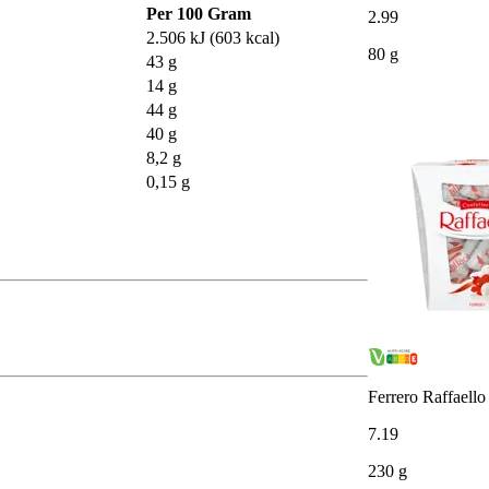
Per 100 Gram
2
.
99
2.506 kJ (603 kcal)
80 g
43 g
14 g
44 g
40 g
8,2 g
0,15 g
Ferrero Raffaello
7
.
19
230 g