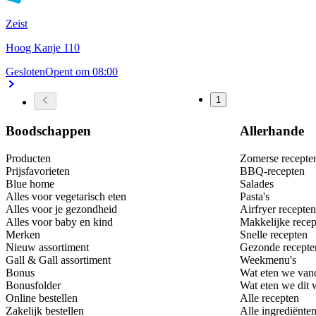
Zeist
Hoog Kanje 110
Gesloten
Opent om 08:00
1
Boodschappen
Allerhande
Producten
Zomerse recepte
Prijsfavorieten
BBQ-recepten
Blue home
Salades
Alles voor vegetarisch eten
Pasta's
Alles voor je gezondheid
Airfryer recepten
Alles voor baby en kind
Makkelijke recep
Merken
Snelle recepten
Nieuw assortiment
Gezonde recepte
Gall & Gall assortiment
Weekmenu's
Bonus
Wat eten we van
Bonusfolder
Wat eten we dit
Online bestellen
Alle recepten
Zakelijk bestellen
Alle ingrediënte