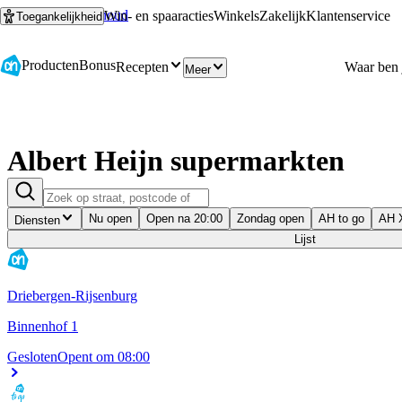
Ga naar hoofdinhoud
Ga naar zoeken
Win- en spaaracties
Winkels
Zakelijk
Klantenservice
Toegankelijkheid
Producten
Bonus
Recepten
Meer
Albert Heijn supermarkten
Nu open
Open na 20:00
Zondag open
AH to go
AH 
Diensten
Lijst
Driebergen-Rijsenburg
Binnenhof 1
Gesloten
Opent om 08:00