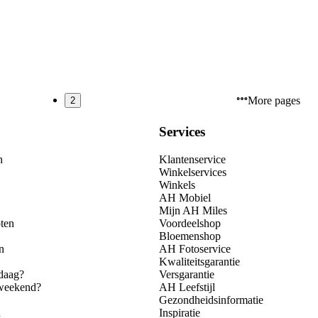
More pages
2
Services
n
Klantenservice
Winkelservices
Winkels
AH Mobiel
Mijn AH Miles
ten
Voordeelshop
Bloemenshop
n
AH Fotoservice
Kwaliteitsgarantie
daag?
Versgarantie
 weekend?
AH Leefstijl
Gezondheidsinformatie
n
Inspiratie