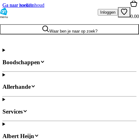
Ga naar hoofdinhoud
Ga naar zoeken
Inloggen
0.00
menu
Waar ben je naar op zoek?
Boodschappen
Allerhande
Services
Albert Heijn