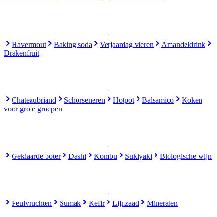
Havermout
Baking soda
Verjaardag vieren
Amandeldrink
Drakenfruit
Chateaubriand
Schorseneren
Hotpot
Balsamico
Koken
voor grote groepen
Geklaarde boter
Dashi
Kombu
Sukiyaki
Biologische wijn
Peulvruchten
Sumak
Kefir
Lijnzaad
Mineralen