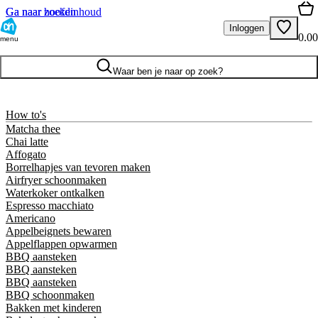
Ga naar hoofdinhoud
Ga naar zoeken
Inloggen
0.00
menu
Waar ben je naar op zoek?
How to's
Matcha thee
Chai latte
Affogato
Borrelhapjes van tevoren maken
Airfryer schoonmaken
Waterkoker ontkalken
Espresso macchiato
Americano
Appelbeignets bewaren
Appelflappen opwarmen
BBQ aansteken
BBQ aansteken
BBQ aansteken
BBQ schoonmaken
Bakken met kinderen