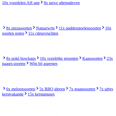
10x voordelen AH app
8x tarwe alternatieven
8x pizzasoorten
Natuurwijn
11x paddenstoelensoorten
10x
soorten noten
11x citrusvruchten
8x poké bowlsaus
10x vezelrijke groenten
Kaassoorten
23x
paasei-soorten
Wijn bij asperges
6x meloensoorten
5x BBQ ideeen
7x graansoorten
7x uitjes
kerstvakantie
15x kerstamuses