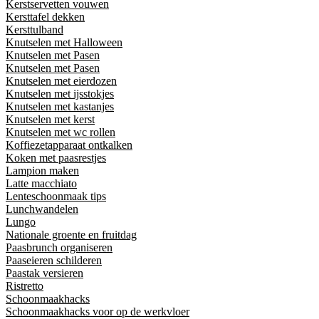
Kerstservetten vouwen
Kersttafel dekken
Kersttulband
Knutselen met Halloween
Knutselen met Pasen
Knutselen met Pasen
Knutselen met eierdozen
Knutselen met ijsstokjes
Knutselen met kastanjes
Knutselen met kerst
Knutselen met wc rollen
Koffiezetapparaat ontkalken
Koken met paasrestjes
Lampion maken
Latte macchiato
Lenteschoonmaak tips
Lunchwandelen
Lungo
Nationale groente en fruitdag
Paasbrunch organiseren
Paaseieren schilderen
Paastak versieren
Ristretto
Schoonmaakhacks
Schoonmaakhacks voor op de werkvloer