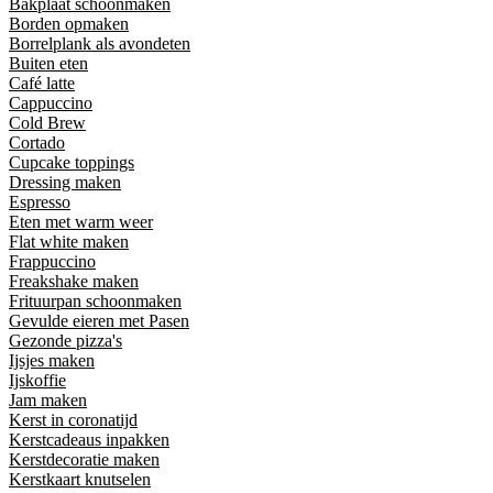
Bakplaat schoonmaken
Borden opmaken
Borrelplank als avondeten
Buiten eten
Café latte
Cappuccino
Cold Brew
Cortado
Cupcake toppings
Dressing maken
Espresso
Eten met warm weer
Flat white maken
Frappuccino
Freakshake maken
Frituurpan schoonmaken
Gevulde eieren met Pasen
Gezonde pizza's
Ijsjes maken
Ijskoffie
Jam maken
Kerst in coronatijd
Kerstcadeaus inpakken
Kerstdecoratie maken
Kerstkaart knutselen