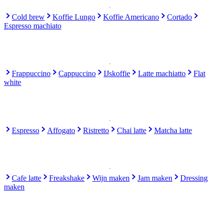
Cold brew
Koffie Lungo
Koffie Americano
Cortado
Espresso machiato
Frappuccino
Cappuccino
IJskoffie
Latte machiatto
Flat
white
Espresso
Affogato
Ristretto
Chai latte
Matcha latte
Cafe latte
Freakshake
Wijn maken
Jam maken
Dressing
maken