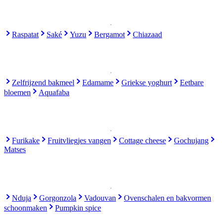
Raspatat
Saké
Yuzu
Bergamot
Chiazaad
Zelfrijzend bakmeel
Edamame
Griekse yoghurt
Eetbare
bloemen
Aquafaba
Furikake
Fruitvliegjes vangen
Cottage cheese
Gochujang
Matses
Nduja
Gorgonzola
Vadouvan
Ovenschalen en bakvormen
schoonmaken
Pumpkin spice