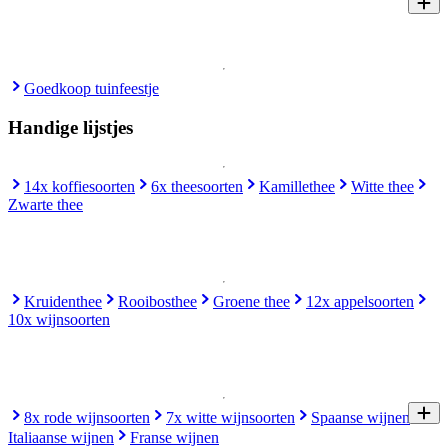
Goedkoop tuinfeestje
Handige lijstjes
14x koffiesoorten
6x theesoorten
Kamillethee
Witte thee
Zwarte thee
Kruidenthee
Rooibosthee
Groene thee
12x appelsoorten
10x wijnsoorten
8x rode wijnsoorten
7x witte wijnsoorten
Spaanse wijnen
Italiaanse wijnen
Franse wijnen