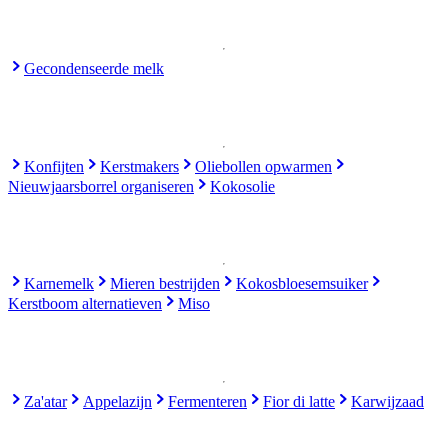
Gecondenseerde melk
Konfijten
Kerstmakers
Oliebollen opwarmen
Nieuwjaarsborrel organiseren
Kokosolie
Karnemelk
Mieren bestrijden
Kokosbloesemsuiker
Kerstboom alternatieven
Miso
Za'atar
Appelazijn
Fermenteren
Fior di latte
Karwijzaad