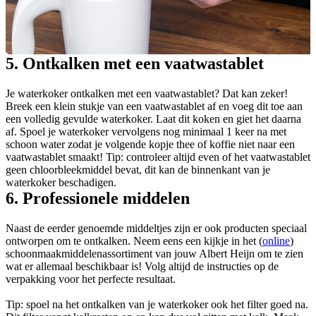
5. Ontkalken met een vaatwastablet
Je waterkoker ontkalken met een vaatwastablet? Dat kan zeker!
Breek een klein stukje van een vaatwastablet af en voeg dit toe aan
een volledig gevulde waterkoker. Laat dit koken en giet het daarna
af. Spoel je waterkoker vervolgens nog minimaal 1 keer na met
schoon water zodat je volgende kopje thee of koffie niet naar een
vaatwastablet smaakt! Tip: controleer altijd even of het vaatwastablet
geen chloorbleekmiddel bevat, dit kan de binnenkant van je
waterkoker beschadigen.
6. Professionele middelen
Naast de eerder genoemde middeltjes zijn er ook producten speciaal
ontworpen om te ontkalken. Neem eens een kijkje in het (
online
)
schoonmaakmiddelenassortiment van jouw Albert Heijn om te zien
wat er allemaal beschikbaar is! Volg altijd de instructies op de
verpakking voor het perfecte resultaat.
Tip: spoel na het ontkalken van je waterkoker ook het filter goed na.