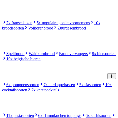
7x franse kazen
5x populaire goede voornemens
10x
broodsoorten
Volkorenbrood
Zuurdesembrood
Speltbrood
Waldkornbrood
Broodvervangers
8x biersoorten
10x belgische bieren
6x pompoensoorten
7x aardappelrassen
5x slasoorten
10x
cocktailsoorten
7x kerstcocktails
11x pastasoorten
6x flammkuchen toppings
6x sushisoorten