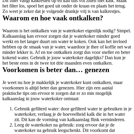
Dit filter vangt kalkresten op en kan dus vol zitten met kalk. Maak
het filter los, spoel het goed uit onder de kraan en plaats het terug.
Zo weet je zeker dat je volgende drankje vrij is van kalkrestjes.
Waarom en hoe vaak ontkalken?
Waarom is het ontkalken van je waterkoker eigenlijk nodig? Simpel.
Kalkaanslag kan ervoor zorgen dat je waterkoker minder goed
werkt en het langer duurt om water te koken. Ook kan het invloed
hebben op de smaak van je water, waardoor je thee of koffie net wat
minder lekker is. Af en toe ontkalken zorgt dus voor sneller en beter
kokend water. Gebruik je jouw waterkoker dagelijks? Dan kun je
het beste eens in de twee tot drie maanden even ontkalken.
Voorkomen is beter dan… genezen
Je weet nu hoe je makkelijk je waterkoker kunt ontkalken, maar
voorkomen is altijd beter dan genezen. Hier zijn een aantal
praktische tips om ervoor te zorgen dat er zo min mogelijk
kalkaanslag in jouw waterkoker ontstaat:
Gebruik gefilterd water: door gefilterd water te gebruiken in je
waterkoker, verlaag je de hoeveelheid kalk die in het water
zit. Dit kan de vorming van kalkaanslag flink verminderen.
Leeg de waterkoker na gebruik: zorg ervoor dat je de
waterkoker na gebruik leegschenkt. Dit voorkomt dat