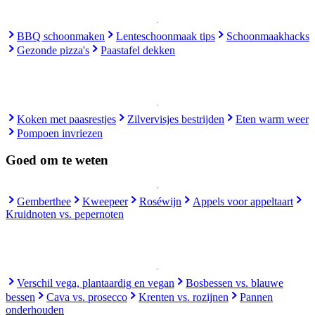
BBQ schoonmaken
Lenteschoonmaak tips
Schoonmaakhacks
Gezonde pizza's
Paastafel dekken
Koken met paasrestjes
Zilvervisjes bestrijden
Eten warm weer
Pompoen invriezen
Goed om te weten
Gemberthee
Kweepeer
Roséwijn
Appels voor appeltaart
Kruidnoten vs. pepernoten
Verschil vega, plantaardig en vegan
Bosbessen vs. blauwe
bessen
Cava vs. prosecco
Krenten vs. rozijnen
Pannen
onderhouden