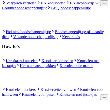
5x typisch kersteten
10x koolsoorten
10x alcoholvrije wijn
Gourmet boodschappenlijstje
BBQ boodschappenlijstje
Picknick boodschappenlijstje
Boodschappenlijstje plantaardig
dieet
Vakantie boodschappenlijstje
Kersttrends
How to's
Kerstkaart knutselen
Kerstkaart knutselen
Knutselen met
kastanjes
Kerstcadeaus inpakken
Kerstdecoratie maken
Knutselen met kerst
Kerstservetten vouwen
Knutselen voor
halloween
Knutselen voor pasen
Knutselen met ijsstokjes