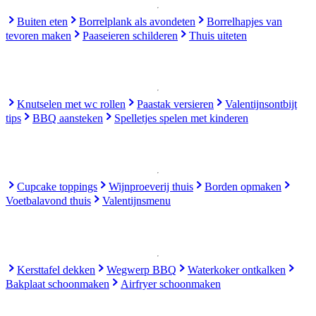
Buiten eten
Borrelplank als avondeten
Borrelhapjes van
tevoren maken
Paaseieren schilderen
Thuis uiteten
Knutselen met wc rollen
Paastak versieren
Valentijnsontbijt
tips
BBQ aansteken
Spelletjes spelen met kinderen
Cupcake toppings
Wijnproeverij thuis
Borden opmaken
Voetbalavond thuis
Valentijnsmenu
Kersttafel dekken
Wegwerp BBQ
Waterkoker ontkalken
Bakplaat schoonmaken
Airfryer schoonmaken