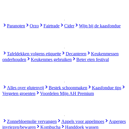
Paranoten
Orzo
Fairtrade
Cider
Wijn bij de kaasfondue
Tafeldekken volgens etiquette
Decanteren
Keukenmessen
onderhouden
Keukenmes gebruiken
Beter eten festival
Alles over glutenvrij
Bestek schoonmaken
Kaasfondue tips
Vergeten groenten
Voordelen Mijn AH Premium
Zonnebloemolie vervangen
Appels voor appelmoes
Asperges
invriezen/bewaren
Kombucha
Handdoek wassen