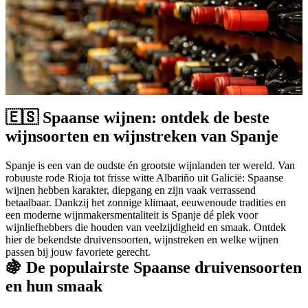
🇪🇸 Spaanse wijnen: ontdek de beste
wijnsoorten en wijnstreken van Spanje
Spanje is een van de oudste én grootste wijnlanden ter wereld. Van
robuuste rode Rioja tot frisse witte Albariño uit Galicië: Spaanse
wijnen hebben karakter, diepgang en zijn vaak verrassend
betaalbaar. Dankzij het zonnige klimaat, eeuwenoude tradities en
een moderne wijnmakersmentaliteit is Spanje dé plek voor
wijnliefhebbers die houden van veelzijdigheid en smaak. Ontdek
hier de bekendste druivensoorten, wijnstreken en welke wijnen
passen bij jouw favoriete gerecht.
🍇 De populairste Spaanse druivensoorten
en hun smaak