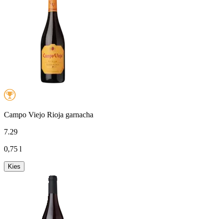
Campo Viejo Rioja garnacha
7
.
29
0,75 l
Kies