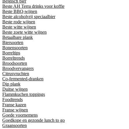
Belgisch bier
Beste AH Terra drinks voor koffie
Beste BBQ-wijnen
Beste alcoholvrij speciaalbier
Beste rode wijnen
Beste witte wijnen
Beste zoete witte wijnen
Betaalbare plank
Biersoorten
Bonensoorten
Borreltips
Borreltrends
Broodsoorten
Broodvervangers
Citrusvruchten
Co-fermented-dranken
Dip plank
Duitse wijnen
Flammkuchen toppings
Foodtrends
Franse kazen
Franse wijnen
Goede voornemens
Goedkope en gezonde lunch to go
Graansoorten