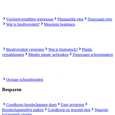
Voedselverspilling tegengaan
Plantaardig eten
Duurzaam eten
Wat is biodiversiteit?
Moestuin beginnen
Biodiversiteit vergroten
Wat is biologisch?
Plastic
verpakkingen
Minder plastic gebruiken
Duurzaam schoonmaken
Oceaan schoonhouden
Besparen
Goedkoop boodschappen doen
Eten invriezen
Boodschappenlijst maken
Goedkoop en gezond eten
Waarom
koopzegels sparen