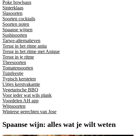
Poke bowlsaus
Sinterklaas
Slasoorten
Soorten cocktails
Soorten noten
Spaanse wijnen
Sushisoorten
Tarwe-alternatieven
Terug in het ritme anita
Terug in het ritme met Anique
Terug in je ritme
Theesoorten
Tomatensoorten
Tuinfeestje
Typisch kersteten
Uitjes kerstvakantie
Vegetarische BBQ
Voor ieder wat wils plank
Voordelen AH app
Wijnsoorten
Winterse gerechten van Jose
Spaanse wijn: alles wat je wilt weten