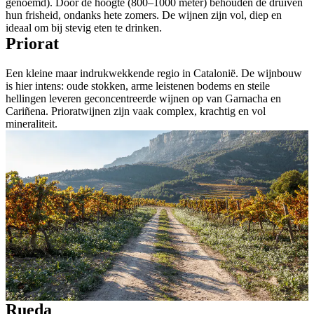
genoemd). Door de hoogte (800–1000 meter) behouden de druiven
hun frisheid, ondanks hete zomers. De wijnen zijn vol, diep en
ideaal om bij stevig eten te drinken.
Priorat
Een kleine maar indrukwekkende regio in Catalonië. De wijnbouw
is hier intens: oude stokken, arme leistenen bodems en steile
hellingen leveren geconcentreerde wijnen op van Garnacha en
Cariñena. Prioratwijnen zijn vaak complex, krachtig en vol
mineraliteit.
Rueda