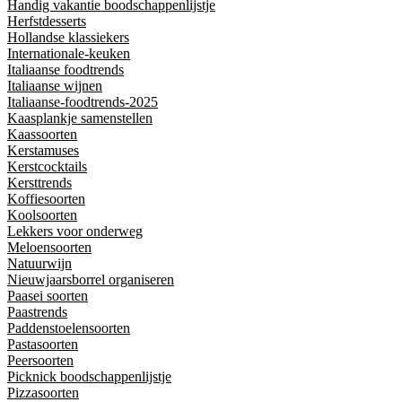
Handig vakantie boodschappenlijstje
Herfstdesserts
Hollandse klassiekers
Internationale-keuken
Italiaanse foodtrends
Italiaanse wijnen
Italiaanse-foodtrends-2025
Kaasplankje samenstellen
Kaassoorten
Kerstamuses
Kerstcocktails
Kersttrends
Koffiesoorten
Koolsoorten
Lekkers voor onderweg
Meloensoorten
Natuurwijn
Nieuwjaarsborrel organiseren
Paasei soorten
Paastrends
Paddenstoelensoorten
Pastasoorten
Peersoorten
Picknick boodschappenlijstje
Pizzasoorten