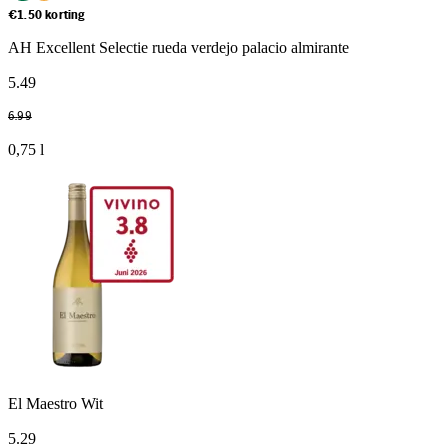
€1.50 korting
AH Excellent Selectie rueda verdejo palacio almirante
5
.
49
6
.
99
0,75 l
El Maestro Wit
5
.
29