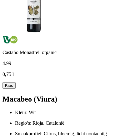
Castaño Monastrell organic
4
.
99
0,75 l
Kies
Macabeo (Viura)
Kleur: Wit
Regio’s: Rioja, Catalonië
Smaakprofiel: Citrus, bloemig, licht nootachtig