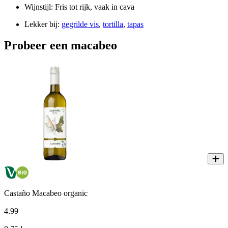
Wijnstijl: Fris tot rijk, vaak in cava
Lekker bij:
gegrilde vis
,
tortilla
,
tapas
Probeer een macabeo
Castaño Macabeo organic
4
.
99