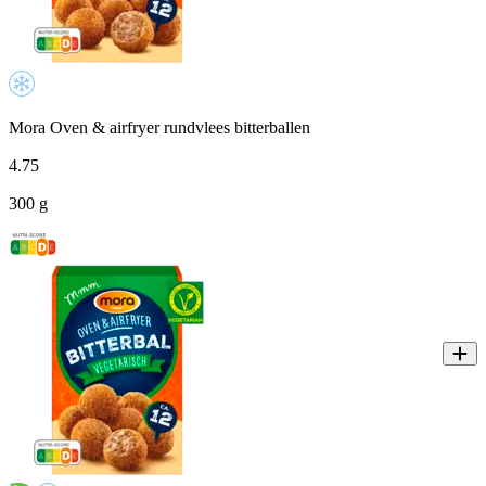
Mora Oven & airfryer rundvlees bitterballen
4
.
75
300 g