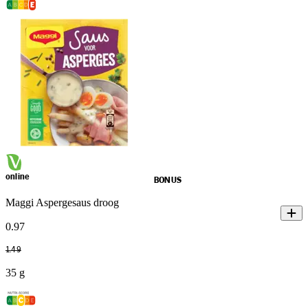
online
BONUS
Maggi Aspergesaus droog
0
.
97
1
.
49
35 g