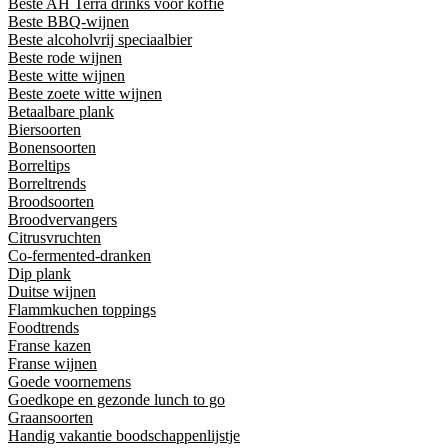
Beste AH Terra drinks voor koffie
Beste BBQ-wijnen
Beste alcoholvrij speciaalbier
Beste rode wijnen
Beste witte wijnen
Beste zoete witte wijnen
Betaalbare plank
Biersoorten
Bonensoorten
Borreltips
Borreltrends
Broodsoorten
Broodvervangers
Citrusvruchten
Co-fermented-dranken
Dip plank
Duitse wijnen
Flammkuchen toppings
Foodtrends
Franse kazen
Franse wijnen
Goede voornemens
Goedkope en gezonde lunch to go
Graansoorten
Handig vakantie boodschappenlijstje