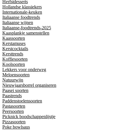
Herfstdesserts
Hollandse klassiekers
Internationale-keuken
Italiaanse foodtrends
Italiaanse wijnen
Italiaanse-foodtrends-2025
Kaasplankje samenstellen
Kaassoorten
Kerstamuses
Kerstcocktails
Kersttrends
Koffiesoorten
Koolsoorten
Lekkers voor onderweg
Meloensoorten
Natuurwijn
Nieuwjaarsborrel organiseren
Paasei soorten
Paastrends
Paddenstoelensoorten
Pastasoorten
Peersoorten
Picknick boodschappenlijstje
Pizzasoorten
Poke bowlsaus