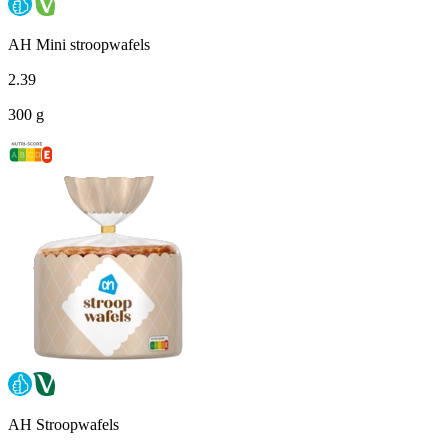
AH Mini stroopwafels
2
.
39
300 g
AH Stroopwafels