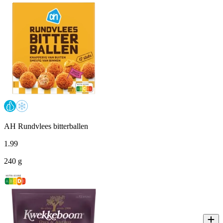
AH Rundvlees bitterballen
1
.
99
240 g