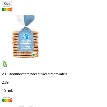
Kies
AH Roomboter minder suiker stroopwafels
2
.
89
10 stuks