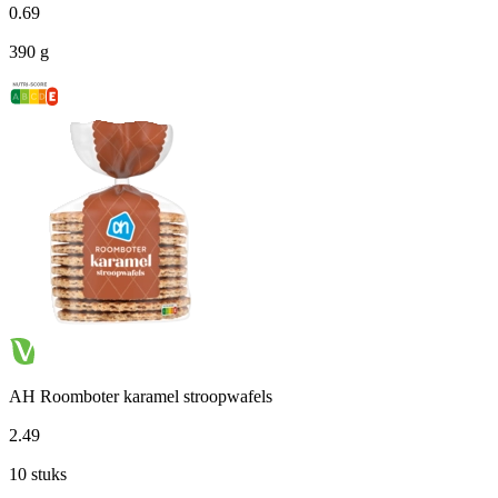
0
.
69
390 g
AH Roomboter karamel stroopwafels
2
.
49
10 stuks