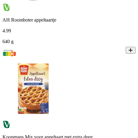
AH Roomboter appeltaartje
4
.
99
640 g
Koopmans Mix voor appeltaart met extra deeg