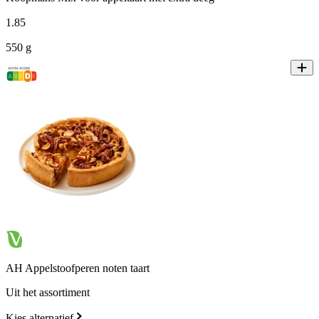
1
.
85
550 g
AH Appelstoofperen noten taart
Uit het assortiment
Kies alternatief