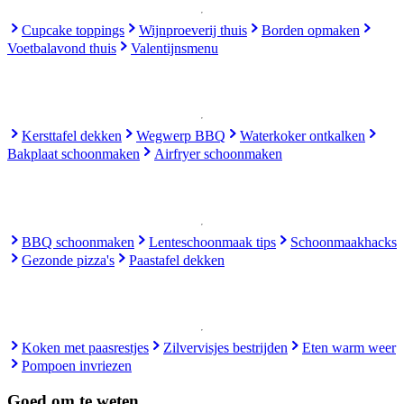
Cupcake toppings
Wijnproeverij thuis
Borden opmaken
Voetbalavond thuis
Valentijnsmenu
Kersttafel dekken
Wegwerp BBQ
Waterkoker ontkalken
Bakplaat schoonmaken
Airfryer schoonmaken
BBQ schoonmaken
Lenteschoonmaak tips
Schoonmaakhacks
Gezonde pizza's
Paastafel dekken
Koken met paasrestjes
Zilvervisjes bestrijden
Eten warm weer
Pompoen invriezen
Goed om te weten