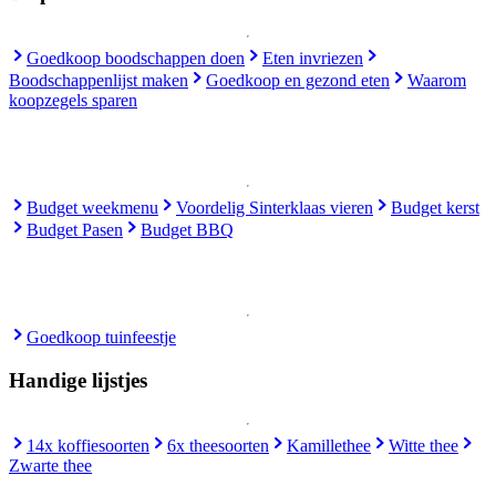
Goedkoop boodschappen doen
Eten invriezen
Boodschappenlijst maken
Goedkoop en gezond eten
Waarom
koopzegels sparen
Budget weekmenu
Voordelig Sinterklaas vieren
Budget kerst
Budget Pasen
Budget BBQ
Goedkoop tuinfeestje
Handige lijstjes
14x koffiesoorten
6x theesoorten
Kamillethee
Witte thee
Zwarte thee