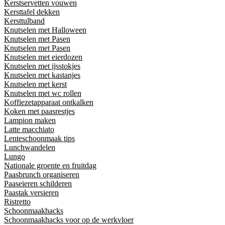
Kerstservetten vouwen
Kersttafel dekken
Kersttulband
Knutselen met Halloween
Knutselen met Pasen
Knutselen met Pasen
Knutselen met eierdozen
Knutselen met ijsstokjes
Knutselen met kastanjes
Knutselen met kerst
Knutselen met wc rollen
Koffiezetapparaat ontkalken
Koken met paasrestjes
Lampion maken
Latte macchiato
Lenteschoonmaak tips
Lunchwandelen
Lungo
Nationale groente en fruitdag
Paasbrunch organiseren
Paaseieren schilderen
Paastak versieren
Ristretto
Schoonmaakhacks
Schoonmaakhacks voor op de werkvloer