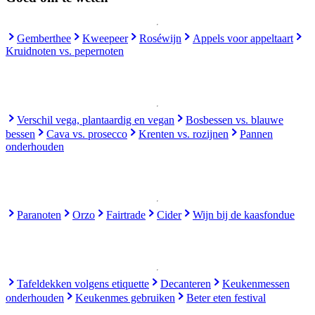
Gemberthee
Kweepeer
Roséwijn
Appels voor appeltaart
Kruidnoten vs. pepernoten
Verschil vega, plantaardig en vegan
Bosbessen vs. blauwe
bessen
Cava vs. prosecco
Krenten vs. rozijnen
Pannen
onderhouden
Paranoten
Orzo
Fairtrade
Cider
Wijn bij de kaasfondue
Tafeldekken volgens etiquette
Decanteren
Keukenmessen
onderhouden
Keukenmes gebruiken
Beter eten festival