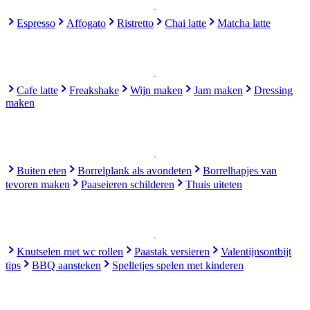
Espresso
Affogato
Ristretto
Chai latte
Matcha latte
Cafe latte
Freakshake
Wijn maken
Jam maken
Dressing
maken
Buiten eten
Borrelplank als avondeten
Borrelhapjes van
tevoren maken
Paaseieren schilderen
Thuis uiteten
Knutselen met wc rollen
Paastak versieren
Valentijnsontbijt
tips
BBQ aansteken
Spelletjes spelen met kinderen