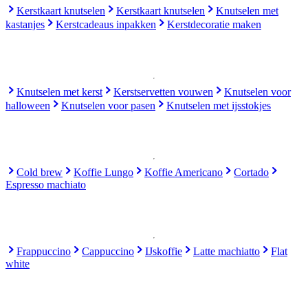
Kerstkaart knutselen
Kerstkaart knutselen
Knutselen met
kastanjes
Kerstcadeaus inpakken
Kerstdecoratie maken
Knutselen met kerst
Kerstservetten vouwen
Knutselen voor
halloween
Knutselen voor pasen
Knutselen met ijsstokjes
Cold brew
Koffie Lungo
Koffie Americano
Cortado
Espresso machiato
Frappuccino
Cappuccino
IJskoffie
Latte machiatto
Flat
white