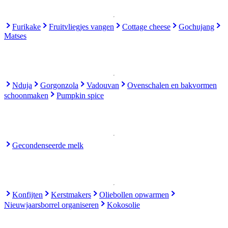
Furikake
Fruitvliegjes vangen
Cottage cheese
Gochujang
Matses
Nduja
Gorgonzola
Vadouvan
Ovenschalen en bakvormen
schoonmaken
Pumpkin spice
Gecondenseerde melk
Konfijten
Kerstmakers
Oliebollen opwarmen
Nieuwjaarsborrel organiseren
Kokosolie