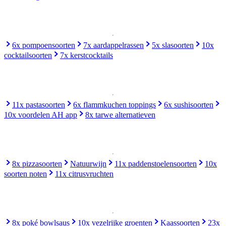
6x pompoensoorten
7x aardappelrassen
5x slasoorten
10x
cocktailsoorten
7x kerstcocktails
11x pastasoorten
6x flammkuchen toppings
6x sushisoorten
10x voordelen AH app
8x tarwe alternatieven
8x pizzasoorten
Natuurwijn
11x paddenstoelensoorten
10x
soorten noten
11x citrusvruchten
8x poké bowlsaus
10x vezelrijke groenten
Kaassoorten
23x