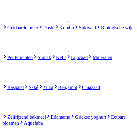
Geklaarde boter
Dashi
Kombu
Sukiyaki
Biologische wijn
Peulvruchten
Sumak
Kefir
Lijnzaad
Mineralen
Raspatat
Saké
Yuzu
Bergamot
Chiazaad
Zelfrijzend bakmeel
Edamame
Griekse yoghurt
Eetbare
bloemen
Aquafaba