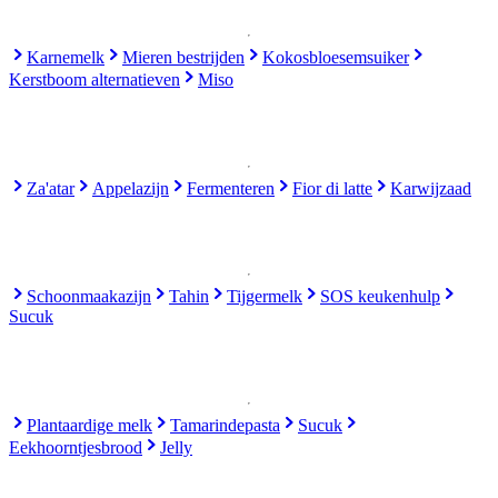
Karnemelk
Mieren bestrijden
Kokosbloesemsuiker
Kerstboom alternatieven
Miso
Za'atar
Appelazijn
Fermenteren
Fior di latte
Karwijzaad
Schoonmaakazijn
Tahin
Tijgermelk
SOS keukenhulp
Sucuk
Plantaardige melk
Tamarindepasta
Sucuk
Eekhoorntjesbrood
Jelly