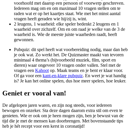
voorhoofd met daarop een persoon of voorwerp geschreven.
Iedereen mag om en om maximaal 10 vragen stellen om te
raden wat er op het kaartjes staat. Wie met het minst aantal
vragen heeft geraden wie hij/zij is, wint.
2 leugens, 1 waarheid: elke speler bedenkt 2 leugens en 1
waarheid over zichzelf. Om en om raad je welke van de 3 de
waarheid is. Wie de meeste juiste waarheden raadt, heeft
gewonnen.
Pubquiz: dit spel heeft wat voorbereiding nodig, maar dan heb
je ook wat. Zo werkt het. De Quizmaster maakt van tevoren
minimaal 4 thema’s (bijvoorbeeld muziek, film, sport en
dieren) waar ongeveer 10 vragen onder vallen. Stel met de
vragen een
Kahoot
op. Maak teams en je bent er klaar voor.
Of ga voor een
kant-en-klare pubquiz
. En weet je wat handig
is? Je kan het online spelen, dus hoe meer spelers, hoe leuker.
Geniet er vooral van!
De afgelopen jaren waren, en zijn nog steeds, voor iedereen
bewogen en onzeker. Sta deze dagen daarom extra stil om even te
genieten. Wie er ook om je heen mogen zijn, ben je bewust van de
tijd die je met de mensen kan doorbrengen. Met bovenstaande tips
heb je hét recept voor een kerst in coronatijd!