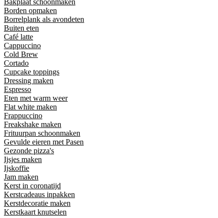
Bakplaat schoonmaken
Borden opmaken
Borrelplank als avondeten
Buiten eten
Café latte
Cappuccino
Cold Brew
Cortado
Cupcake toppings
Dressing maken
Espresso
Eten met warm weer
Flat white maken
Frappuccino
Freakshake maken
Frituurpan schoonmaken
Gevulde eieren met Pasen
Gezonde pizza's
Ijsjes maken
Ijskoffie
Jam maken
Kerst in coronatijd
Kerstcadeaus inpakken
Kerstdecoratie maken
Kerstkaart knutselen