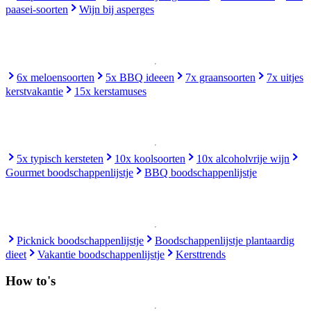
paasei-soorten
Wijn bij asperges
6x meloensoorten
5x BBQ ideeen
7x graansoorten
7x uitjes
kerstvakantie
15x kerstamuses
5x typisch kersteten
10x koolsoorten
10x alcoholvrije wijn
Gourmet boodschappenlijstje
BBQ boodschappenlijstje
Picknick boodschappenlijstje
Boodschappenlijstje plantaardig
dieet
Vakantie boodschappenlijstje
Kersttrends
How to's