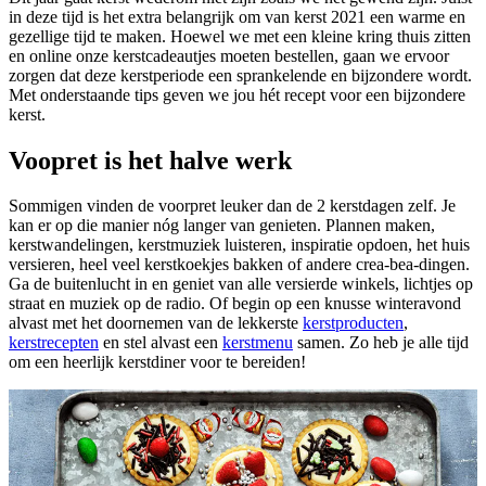
in deze tijd is het extra belangrijk om van kerst 2021 een warme en
gezellige tijd te maken. Hoewel we met een kleine kring thuis zitten
en online onze kerstcadeautjes moeten bestellen, gaan we ervoor
zorgen dat deze kerstperiode een sprankelende en bijzondere wordt.
Met onderstaande tips geven we jou hét recept voor een bijzondere
kerst.
Voopret is het halve werk
Sommigen vinden de voorpret leuker dan de 2 kerstdagen zelf. Je
kan er op die manier nóg langer van genieten. Plannen maken,
kerstwandelingen, kerstmuziek luisteren, inspiratie opdoen, het huis
versieren, heel veel kerstkoekjes bakken of andere crea-bea-dingen.
Ga de buitenlucht in en geniet van alle versierde winkels, lichtjes op
straat en muziek op de radio. Of begin op een knusse winteravond
alvast met het doornemen van de lekkerste
kerstproducten
,
kerstrecepten
en stel alvast een
kerstmenu
samen. Zo heb je alle tijd
om een heerlijk kerstdiner voor te bereiden!