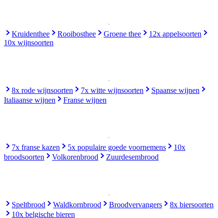
Kruidenthee
Rooibosthee
Groene thee
12x appelsoorten
10x wijnsoorten
8x rode wijnsoorten
7x witte wijnsoorten
Spaanse wijnen
Italiaanse wijnen
Franse wijnen
7x franse kazen
5x populaire goede voornemens
10x
broodsoorten
Volkorenbrood
Zuurdesembrood
Speltbrood
Waldkornbrood
Broodvervangers
8x biersoorten
10x belgische bieren