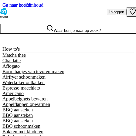
Ga naar hoofdinhoud
Ga naar zoeken
Inloggen
menu
Waar ben je naar op zoek?
How to's
Matcha thee
Chai latte
Affogato
Borrelhapjes van tevoren maken
Airfryer schoonmaken
Waterkoker ontkalken
Espresso macchiato
Americano
Appelbeignets bewaren
Appelflappen opwarmen
BBQ aansteken
BBQ aansteken
BBQ aansteken
BBQ schoonmaken
Bakken met kinderen