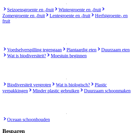
Seizoensgroente en -fruit
Wintergroente en -fruit
Zomergroente en -fruit
Lentegroente en -fruit
Herfstgroente- en
fruit
Voedselverspilling tegengaan
Plantaardig eten
Duurzaam eten
Wat is biodiversiteit?
Moestuin beginnen
Biodiversiteit vergroten
Wat is biologisch?
Plastic
verpakkingen
Minder plastic gebruiken
Duurzaam schoonmaken
Oceaan schoonhouden
Besparen