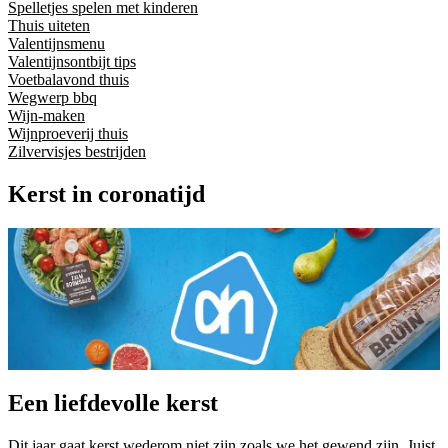
Spelletjes spelen met kinderen
Thuis uiteten
Valentijnsmenu
Valentijnsontbijt tips
Voetbalavond thuis
Wegwerp bbq
Wijn-maken
Wijnproeverij thuis
Zilvervisjes bestrijden
Kerst in coronatijd
Een liefdevolle kerst
Dit jaar gaat kerst wederom niet zijn zoals we het gewend zijn. Juist