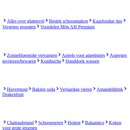
Alles over glutenvrij
Bestek schoonmaken
Kaasfondue tips
Vergeten groenten
Voordelen Mijn AH Premium
Zonnebloemolie vervangen
Appels voor appelmoes
Asperges
invriezen/bewaren
Kombucha
Handdoek wassen
Havermout
Baking soda
Verjaardag vieren
Amandeldrink
Drakenfruit
Chateaubriand
Schorseneren
Hotpot
Balsamico
Koken
voor grote groepen