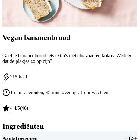
Vegan bananenbrood
Geef je bananenbrood iets extra's met chiazaad en kokos. Wedden
dat de plakjes zo op zijn?
315
kcal
15 min. bereiden
, 45 min. oventijd
, 1 uur wachten
4.4
/5
(
48
)
Ingrediënten
Aantal personen
12