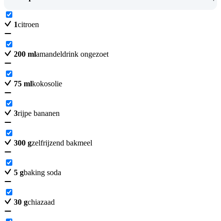
1
citroen
200
ml
amandeldrink ongezoet
75
ml
kokosolie
3
rijpe bananen
300
g
zelfrijzend bakmeel
5
g
baking soda
30
g
chiazaad