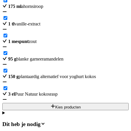
175
ml
ahornsiroop
1
tl
vanille-extract
1
mespunt
zout
95
g
blanke garneeramandelen
150
g
plantaardig alternatief voor yoghurt kokos
3
el
Puur Natuur kokosrasp
Kies producten
Dit heb je nodig