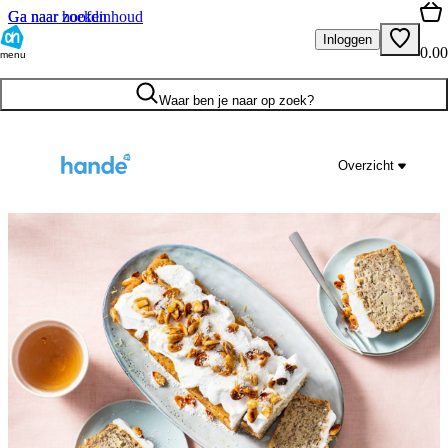
Ga naar hoofdinhoud
Ga naar zoeken
Inloggen
0.00
menu
Waar ben je naar op zoek?
Overzicht