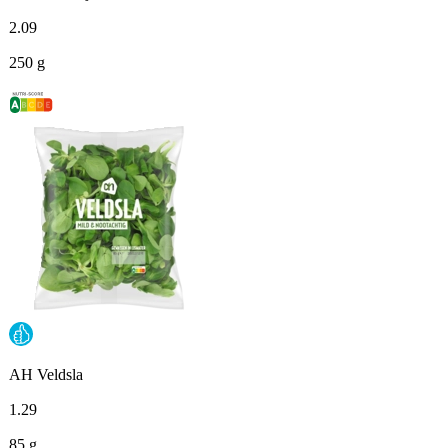
2
.
09
250 g
AH Veldsla
1
.
29
85 g