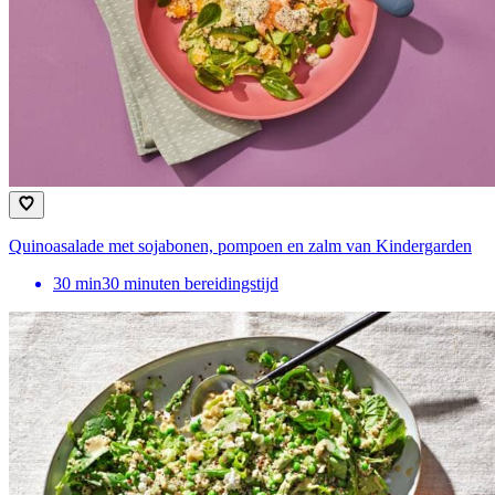
Quinoasalade met sojabonen, pompoen en zalm van Kindergarden
30
min
30 minuten bereidingstijd