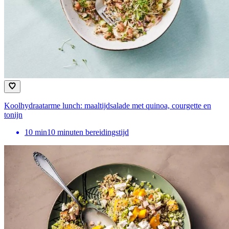
Koolhydraatarme lunch: maaltijdsalade met quinoa, courgette en
tonijn
10
min
10 minuten bereidingstijd