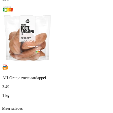
AH Oranje zoete aardappel
3
.
49
1 kg
Meer salades