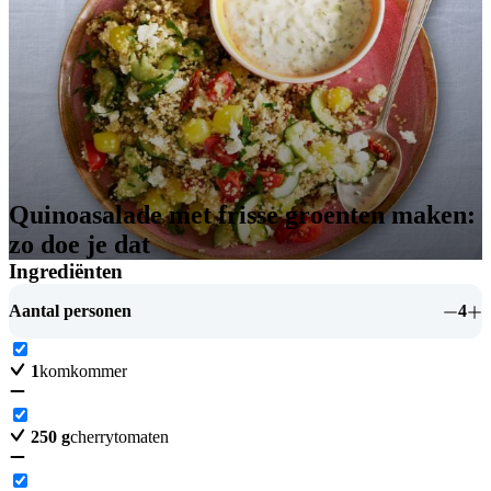
Quinoasalade met frisse groenten maken:
zo doe je dat
Ingrediënten
Aantal personen
4
1
komkommer
250
g
cherrytomaten