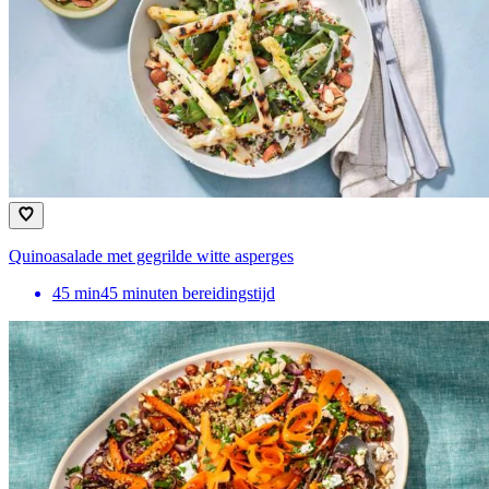
Quinoasalade met gegrilde witte asperges
45
min
45 minuten bereidingstijd