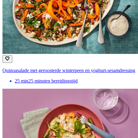
Quinoasalade met geroosterde winterpeen en yoghurt-sesamdressing
25
min
25 minuten bereidingstijd