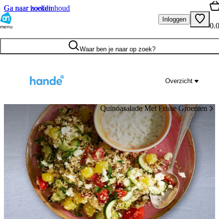
Ga naar hoofdinhoud
Ga naar zoeken
Inloggen
0.
menu
Waar ben je naar op zoek?
Overzicht
Quinoasalade Met Frisse Groenten