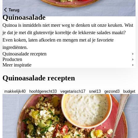
Terug
Quinoasalade
Quinoa is inmiddels niet meer weg te denken uit onze keuken. Wist
je dat je met dit glutenvrije korreltje de lekkerste salades maakt?
Even koken, laten afkoelen en mengen met al je favoriete
ingrediënten.
Quinoasalade recepten
Producten
Meer inspiratie
Quinoasalade recepten
makkelijk
40
hoofdgerecht
33
vegetarisch
17
snel
13
gezond
3
budget
2