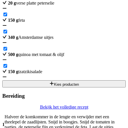
20
g
verse platte peterselie
150
g
feta
340
g
Amsterdamse uitjes
500
g
quinoa met tomaat & olijf
150
g
tzatzikisalade
Kies producten
Bereiding
Bekijk het volledige recept
Halveer de komkommer in de lengte en verwijder met een
theelepel de zaadlijsten. Snijd in boogjes. Snijd de tomaten in
1
partjes, de peterselie fijn en verkruimel de feta. Laat de uitjes