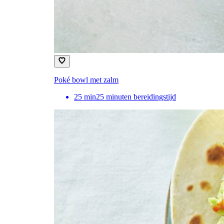
Poké bowl met zalm
25
min
25 minuten bereidingstijd