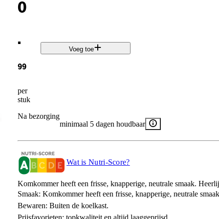
0
.
Voeg toe
99
per
stuk
Na bezorging
minimaal 5 dagen houdbaar
Wat is Nutri-Score?
Komkommer heeft een frisse, knapperige, neutrale smaak. Heerlij
Smaak: Komkommer heeft een frisse, knapperige, neutrale smaak
Bewaren: Buiten de koelkast.
Prijsfavorieten: topkwaliteit en altijd laaggeprijsd