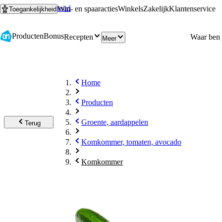
Ga naar hoofdinhoud
Ga naar zoeken
Win- en spaaracties
Winkels
Zakelijk
Klantenservice
Toegankelijkheid
Producten
Bonus
Recepten
Meer
Home
Producten
Groente, aardappelen
Terug
Komkommer, tomaten, avocado
Komkommer