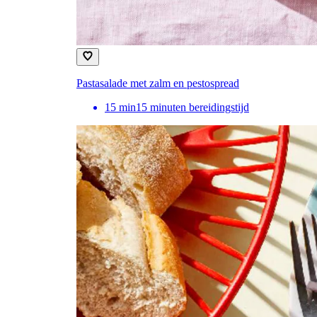
Pastasalade met zalm en pestospread
15
min
15 minuten bereidingstijd