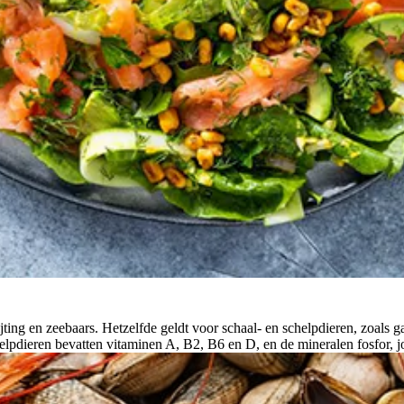
ing en zeebaars. Hetzelfde geldt voor schaal- en schelpdieren, zoals g
elpdieren bevatten vitaminen A, B2, B6 en D, en de mineralen fosfor, jo