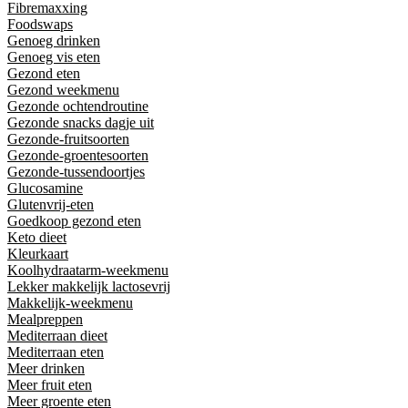
Fibremaxxing
Foodswaps
Genoeg drinken
Genoeg vis eten
Gezond eten
Gezond weekmenu
Gezonde ochtendroutine
Gezonde snacks dagje uit
Gezonde-fruitsoorten
Gezonde-groentesoorten
Gezonde-tussendoortjes
Glucosamine
Glutenvrij-eten
Goedkoop gezond eten
Keto dieet
Kleurkaart
Koolhydraatarm-weekmenu
Lekker makkelijk lactosevrij
Makkelijk-weekmenu
Mealpreppen
Mediterraan dieet
Mediterraan eten
Meer drinken
Meer fruit eten
Meer groente eten