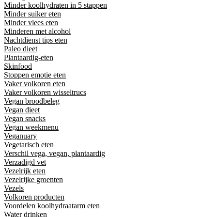
Minder koolhydraten in 5 stappen
Minder suiker eten
Minder vlees eten
Minderen met alcohol
Nachtdienst tips eten
Paleo dieet
Plantaardig-eten
Skinfood
Stoppen emotie eten
Vaker volkoren eten
Vaker volkoren wisseltrucs
Vegan broodbeleg
Vegan dieet
Vegan snacks
Vegan weekmenu
Veganuary
Vegetarisch eten
Verschil vega, vegan, plantaardig
Verzadigd vet
Vezelrijk eten
Vezelrijke groenten
Vezels
Volkoren producten
Voordelen koolhydraatarm eten
Water drinken