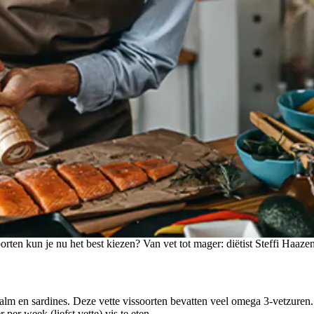
rten kun je nu het best kiezen? Van vet tot mager: diëtist Steffi Haazen 
) zalm en sardines. Deze vette vissoorten bevatten veel omega 3-vetzur
er week (liefst vette) vis te eten.