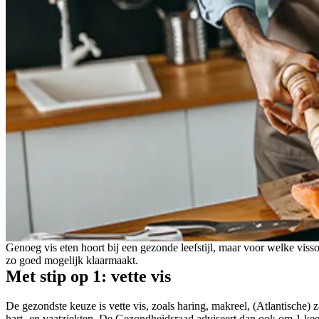
Genoeg vis eten hoort bij een gezonde leefstijl, maar voor welke vissoo
zo goed mogelijk klaarmaakt.
Met stip op 1: vette vis
De gezondste keuze is vette vis, zoals haring, makreel, (Atlantische
hart- en vaatziekten. De Gezondheidsraad adviseert dan ook om 1 keer p