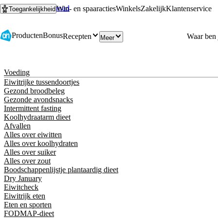
Ga naar hoofdinhoud
Ga naar zoeken
Win- en spaaracties
Winkels
Zakelijk
Klantenservice
Toegankelijkheid
Producten
Bonus
Recepten
Meer
Voeding
Eiwitrijke tussendoortjes
Gezond broodbeleg
Gezonde avondsnacks
Intermittent fasting
Koolhydraatarm dieet
Afvallen
Alles over eiwitten
Alles over koolhydraten
Alles over suiker
Alles over zout
Boodschappenlijstje plantaardig dieet
Dry January
Eiwitcheck
Eiwitrijk eten
Eten en sporten
FODMAP-dieet