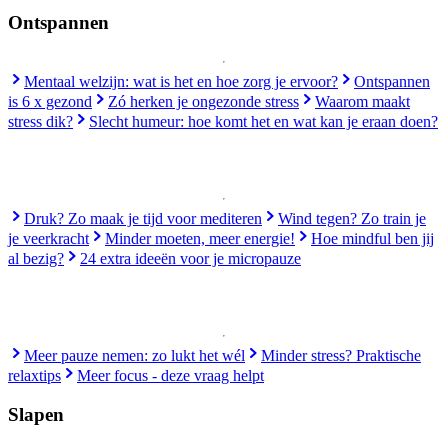
Ontspannen
Mentaal welzijn: wat is het en hoe zorg je ervoor?
Ontspannen
is 6 x gezond
Zó herken je ongezonde stress
Waarom maakt
stress dik?
Slecht humeur: hoe komt het en wat kan je eraan doen?
Druk? Zo maak je tijd voor mediteren
Wind tegen? Zo train je
je veerkracht
Minder moeten, meer energie!
Hoe mindful ben jij
al bezig?
24 extra ideeën voor je micropauze
Meer pauze nemen: zo lukt het wél
Minder stress? Praktische
relaxtips
Meer focus - deze vraag helpt
Slapen