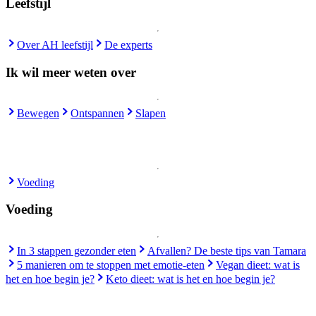
Leefstijl
Over AH leefstijl
De experts
Ik wil meer weten over
Bewegen
Ontspannen
Slapen
Voeding
Voeding
In 3 stappen gezonder eten
Afvallen? De beste tips van Tamara
5 manieren om te stoppen met emotie-eten
Vegan dieet: wat is
het en hoe begin je?
Keto dieet: wat is het en hoe begin je?