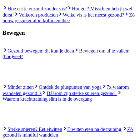
Hoe eet je gezond zonder vis?
Honger? Misschien heb jij wel
dorst!
Volkoren producten
Welke vis is het meest gezond?
Zó
bouw je suiker af in koffie en thee
Bewegen
Gezond bewegen: dit kun je doen
Bewegen om af te vallen:
(hoe)veel?
Minder zitten
Ontdek de pluspunten van yoga
7x waarom
wandelen gezond is
Dáárom zijn sterke spieren gezond
Waarom krachttraining slim is in de overgang
Sterke spieren? Eet eiwitten
Eiwitten eten na de training
Zó
gezond is mindful wandelen