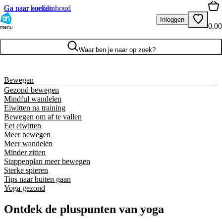
Ga naar hoofdinhoud
Ga naar zoeken
Inloggen
0.00
menu
Waar ben je naar op zoek?
Bewegen
Gezond bewegen
Mindful wandelen
Eiwitten na training
Bewegen om af te vallen
Eet eiwitten
Meer bewegen
Meer wandelen
Minder zitten
Stappenplan meer bewegen
Sterke spieren
Tips naar buiten gaan
Yoga gezond
Ontdek de pluspunten van yoga