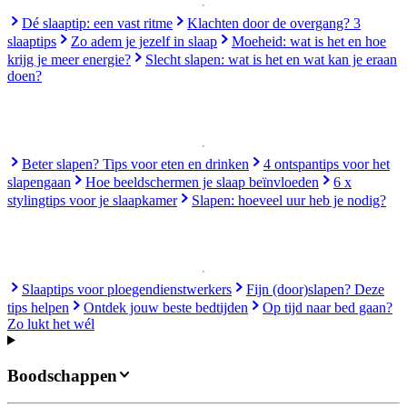
Dé slaaptip: een vast ritme
Klachten door de overgang? 3
slaaptips
Zo adem je jezelf in slaap
Moeheid: wat is het en hoe
krijg je meer energie?
Slecht slapen: wat is het en wat kan je eraan
doen?
Beter slapen? Tips voor eten en drinken
4 ontspantips voor het
slapengaan
Hoe beeldschermen je slaap beïnvloeden
6 x
stylingtips voor je slaapkamer
Slapen: hoeveel uur heb je nodig?
Slaaptips voor ploegendienstwerkers
Fijn (door)slapen? Deze
tips helpen
Ontdek jouw beste bedtijden
Op tijd naar bed gaan?
Zo lukt het wél
Boodschappen