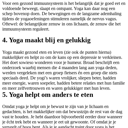
Voor een gezond immuunsysteem is het belangrijk dat je goed eet en
voldoende beweegt, slaapt en ontspant. Yoga kan daar nog een
schep bovenop doen. De bewegingen en de langzame ademhaling
tijdens de yogaoefeningen stimuleren namelijk de nervus vagus.
Oftewel: de belangrijkste zenuw in ons lichaam, de zenuw die het
immuunsysteem reguleert.
4. Yoga maakt blij en gelukkig
Yoga maakt gezond eten en leven (zie ook de punten hierna)
makkelijker en helpt zo om de kans op een depressie te verkleinen.
Het doet sowieso wonderen voor je humeur. Broad beschrijft een
onderzoek waarbij mensen die 4 maanden lang aan yoga deden,
werden vergeleken met een groep fietsers én een groep die niets
speciaals deed. De yogi’s waren vrolijker, sliepen beter, hadden
meer energie, waren soepeler, hadden betere relaties met hun familie
en meer zelfvertrouwen en waren gelukkiger met hun leven.
5. Yoga helpt om anders te eten
Omdat yoga je helpt om je bewust te zijn van je lichaam en
gedachten, is het makkelijker om dat bewustzijn de rest van de dag
vast te houden. Je hebt daardoor bijvoorbeeld eerder door wanneer
je écht trek hebt en wanneer je eet uit gewoonte. Of omdat je je
verveelt of boos bent. Als je je aandacht traint door yoga is het