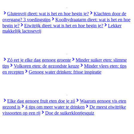
Glutenvrij dieet: wat is het en hoe begin je?
Klachten door de
overgang? 3 voedingstips
Koolhydraatarm dieet: wat is het en hoe
begin je?
Eiwitrijk dieet: wat is het en hoe begin je?
Lekker
makkelijk lactosevrij
Zó eet je elke dag genoeg groente
Minder suiker eten: slimme
tips
Volkoren eten: de gezondste keuze
Minder vlees eten: tips
en recepten
Genoeg water drinken: frisse inspiratie
Elke dag genoeg fruit eten doe je zó
Waarom genoeg vis eten
gezond is
4 tips om meer water te drinken
De meest eiwitrijke
vissoorten op een rij
Doe de suikerklontjesquiz