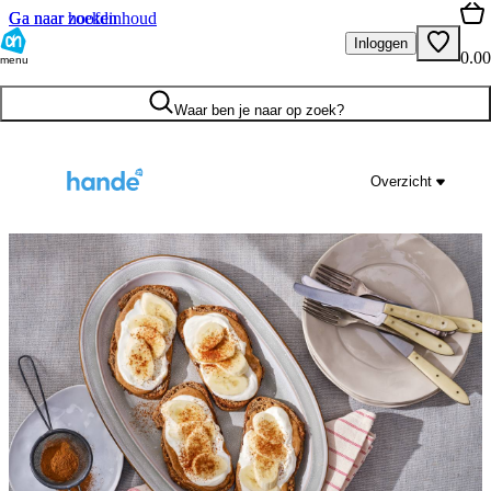
Ga naar hoofdinhoud
Ga naar zoeken
Inloggen
0.00
menu
Waar ben je naar op zoek?
Overzicht