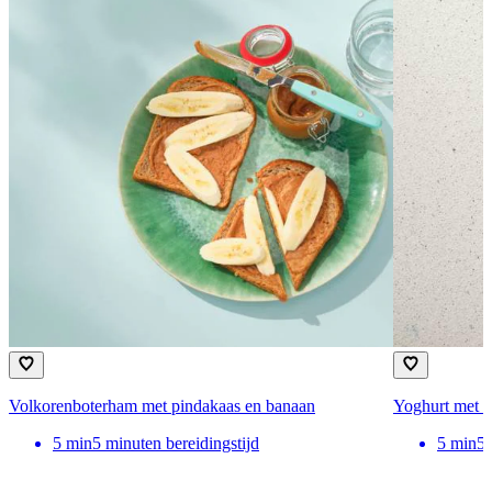
Volkorenboterham met pindakaas en banaan
Yoghurt met m
5
min
5 minuten bereidingstijd
5
min
5 