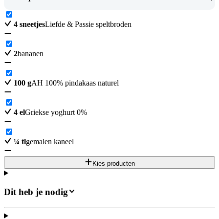
4
sneetjes
Liefde & Passie speltbroden
2
bananen
100
g
AH 100% pindakaas naturel
4
el
Griekse yoghurt 0%
¼
tl
gemalen kaneel
Kies producten
Dit heb je nodig