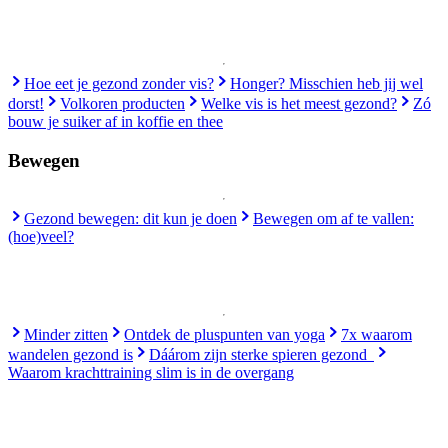
Hoe eet je gezond zonder vis?
Honger? Misschien heb jij wel
dorst!
Volkoren producten
Welke vis is het meest gezond?
Zó
bouw je suiker af in koffie en thee
Bewegen
Gezond bewegen: dit kun je doen
Bewegen om af te vallen:
(hoe)veel?
Minder zitten
Ontdek de pluspunten van yoga
7x waarom
wandelen gezond is
Dáárom zijn sterke spieren gezond
Waarom krachttraining slim is in de overgang