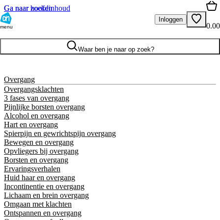
Ga naar hoofdinhoud
Ga naar zoeken
Inloggen
0.00
menu
Waar ben je naar op zoek?
Overgang
Overgangsklachten
3 fases van overgang
Pijnlijke borsten overgang
Alcohol en overgang
Hart en overgang
Spierpijn en gewrichtspijn overgang
Bewegen en overgang
Opvliegers bij overgang
Borsten en overgang
Ervaringsverhalen
Huid haar en overgang
Incontinentie en overgang
Lichaam en brein overgang
Omgaan met klachten
Ontspannen en overgang