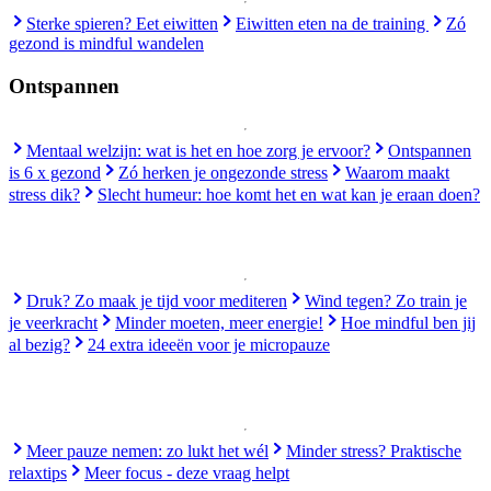
Sterke spieren? Eet eiwitten
Eiwitten eten na de training
Zó
gezond is mindful wandelen
Ontspannen
Mentaal welzijn: wat is het en hoe zorg je ervoor?
Ontspannen
is 6 x gezond
Zó herken je ongezonde stress
Waarom maakt
stress dik?
Slecht humeur: hoe komt het en wat kan je eraan doen?
Druk? Zo maak je tijd voor mediteren
Wind tegen? Zo train je
je veerkracht
Minder moeten, meer energie!
Hoe mindful ben jij
al bezig?
24 extra ideeën voor je micropauze
Meer pauze nemen: zo lukt het wél
Minder stress? Praktische
relaxtips
Meer focus - deze vraag helpt