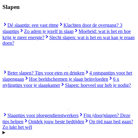
Slapen
Dé slaaptip: een vast ritme
Klachten door de overgang? 3
slaaptips
Zo adem je jezelf in slaap
Moeheid: wat is het en hoe
krijg je meer energie?
Slecht slapen: wat is het en wat kan je eraan
doen?
Beter slapen? Tips voor eten en drinken
4 ontspantips voor het
slapengaan
Hoe beeldschermen je slaap beïnvloeden
6 x
stylingtips voor je slaapkamer
Slapen: hoeveel uur heb je nodig?
Slaaptips voor ploegendienstwerkers
Fijn (door)slapen? Deze
tips helpen
Ontdek jouw beste bedtijden
Op tijd naar bed gaan?
Zo lukt het wél