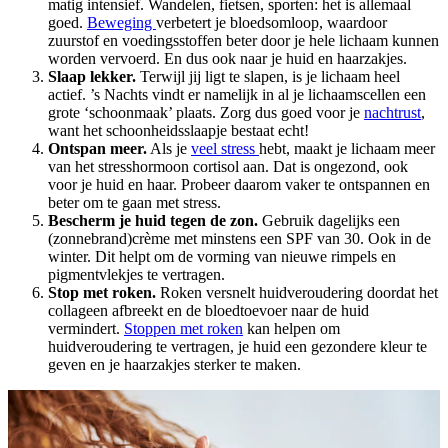
matig intensief. Wandelen, fietsen, sporten: het is allemaal
goed.
Beweging
verbetert je bloedsomloop, waardoor
zuurstof en voedingsstoffen beter door je hele lichaam kunnen
worden vervoerd. En dus ook naar je huid en haarzakjes.
Slaap lekker.
Terwijl jij ligt te slapen, is je lichaam heel
actief. ’s Nachts vindt er namelijk in al je lichaamscellen een
grote ‘schoonmaak’ plaats. Zorg dus goed voor je
nachtrust
,
want het schoonheidsslaapje bestaat echt!
Ontspan meer.
Als je
veel stress
hebt, maakt je lichaam meer
van het stresshormoon cortisol aan. Dat is ongezond, ook
voor je huid en haar. Probeer daarom vaker te ontspannen en
beter om te gaan met stress.
Bescherm je huid tegen de zon.
Gebruik dagelijks een
(zonnebrand)crème met minstens een SPF van 30. Ook in de
winter. Dit helpt om de vorming van nieuwe rimpels en
pigmentvlekjes te vertragen.
Stop met roken.
Roken versnelt huidveroudering doordat het
collageen afbreekt en de bloedtoevoer naar de huid
vermindert.
Stoppen met roken
kan helpen om
huidveroudering te vertragen, je huid een gezondere kleur te
geven en je haarzakjes sterker te maken.