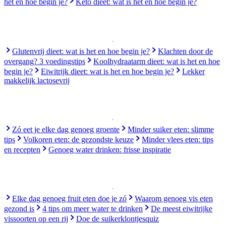
het en hoe begin je?
Keto dieet: wat is het en hoe begin je?
Glutenvrij dieet: wat is het en hoe begin je?
Klachten door de
overgang? 3 voedingstips
Koolhydraatarm dieet: wat is het en hoe
begin je?
Eiwitrijk dieet: wat is het en hoe begin je?
Lekker
makkelijk lactosevrij
Zó eet je elke dag genoeg groente
Minder suiker eten: slimme
tips
Volkoren eten: de gezondste keuze
Minder vlees eten: tips
en recepten
Genoeg water drinken: frisse inspiratie
Elke dag genoeg fruit eten doe je zó
Waarom genoeg vis eten
gezond is
4 tips om meer water te drinken
De meest eiwitrijke
vissoorten op een rij
Doe de suikerklontjesquiz