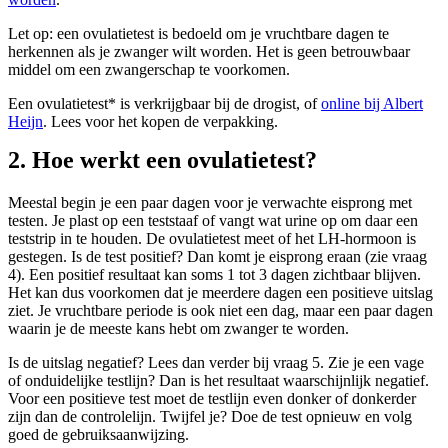
Let op: een ovulatietest is bedoeld om je vruchtbare dagen te
herkennen als je zwanger wilt worden. Het is geen betrouwbaar
middel om een zwangerschap te voorkomen.
Een ovulatietest* is verkrijgbaar bij de drogist, of
online bij Albert
Heijn
. Lees voor het kopen de verpakking.
2. Hoe werkt een ovulatietest?
Meestal begin je een paar dagen voor je verwachte eisprong met
testen. Je plast op een teststaaf of vangt wat urine op om daar een
teststrip in te houden. De ovulatietest meet of het LH-hormoon is
gestegen. Is de test positief? Dan komt je eisprong eraan (zie vraag
4). Een positief resultaat kan soms 1 tot 3 dagen zichtbaar blijven.
Het kan dus voorkomen dat je meerdere dagen een positieve uitslag
ziet. Je vruchtbare periode is ook niet een dag, maar een paar dagen
waarin je de meeste kans hebt om zwanger te worden.
Is de uitslag negatief? Lees dan verder bij vraag 5. Zie je een vage
of onduidelijke testlijn? Dan is het resultaat waarschijnlijk negatief.
Voor een positieve test moet de testlijn even donker of donkerder
zijn dan de controlelijn. Twijfel je? Doe de test opnieuw en volg
goed de gebruiksaanwijzing.