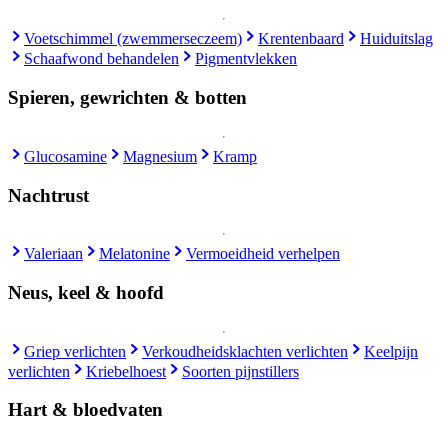
Voetschimmel (zwemmerseczeem)
Krentenbaard
Huiduitslag
Schaafwond behandelen
Pigmentvlekken
Spieren, gewrichten & botten
Glucosamine
Magnesium
Kramp
Nachtrust
Valeriaan
Melatonine
Vermoeidheid verhelpen
Neus, keel & hoofd
Griep verlichten
Verkoudheidsklachten verlichten
Keelpijn
verlichten
Kriebelhoest
Soorten pijnstillers
Hart & bloedvaten