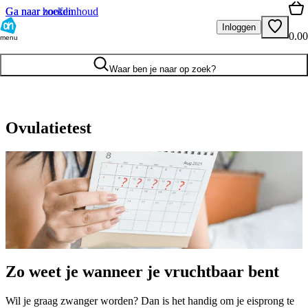
Ga naar hoofdinhoud
Ga naar zoeken
Inloggen
0.00
menu
Waar ben je naar op zoek?
Ovulatietest
Zo weet je wanneer je vruchtbaar bent
Wil je graag zwanger worden? Dan is het handig om je eisprong te