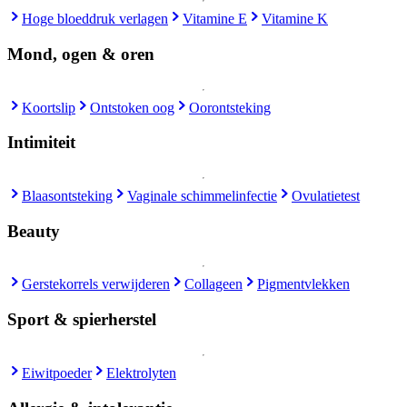
Hoge bloeddruk verlagen
Vitamine E
Vitamine K
Mond, ogen & oren
Koortslip
Ontstoken oog
Oorontsteking
Intimiteit
Blaasontsteking
Vaginale schimmelinfectie
Ovulatietest
Beauty
Gerstekorrels verwijderen
Collageen
Pigmentvlekken
Sport & spierherstel
Eiwitpoeder
Elektrolyten