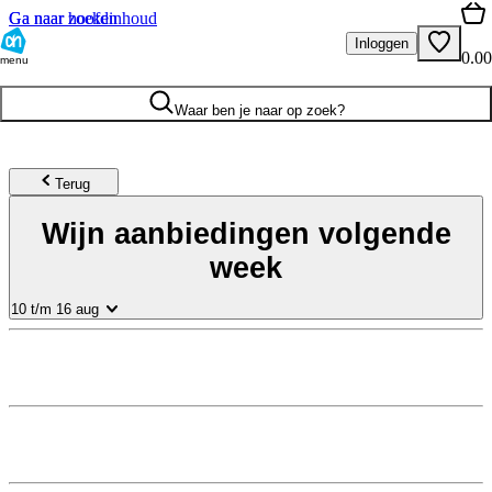
Ga naar hoofdinhoud
Ga naar zoeken
Inloggen
0.00
menu
Waar ben je naar op zoek?
Terug
Wijn aanbiedingen volgende
week
10 t/m 16 aug