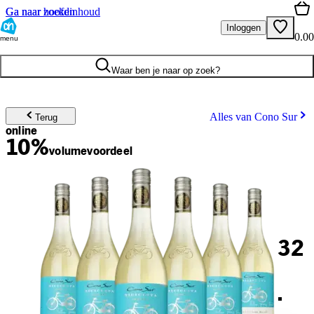
Ga naar hoofdinhoud
Ga naar zoeken
Inloggen
0.00
menu
Waar ben je naar op zoek?
Alles van Cono Sur
Terug
online
10%
volume
voordeel
32
.