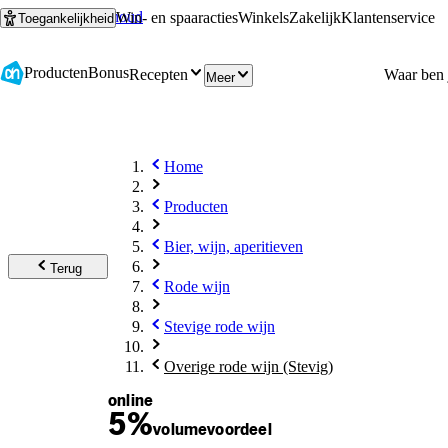
Ga naar hoofdinhoud
Ga naar zoeken
Win- en spaaracties
Winkels
Zakelijk
Klantenservice
Toegankelijkheid
Producten
Bonus
Recepten
Meer
Home
Producten
Bier, wijn, aperitieven
Terug
Rode wijn
Stevige rode wijn
Overige rode wijn (Stevig)
online
5%
volume
voordeel