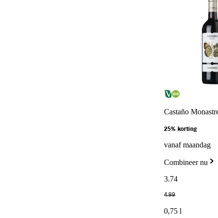
Castaño Monastre
25% korting
vanaf maandag
Combineer nu
3
.
74
4
.
99
0,75 l