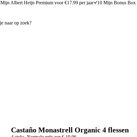
Mijn Albert Heijn Premium voor €17.99 per jaar
10 Mijn Bonus Box 
Castaño Monastrell Organic 4 flessen
4 stuks
Normale prijs per
€
19,96