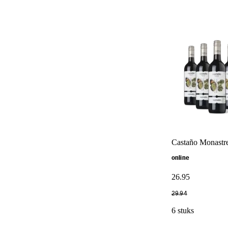
Castaño Monastrel
online
26
.
95
29
.
94
6 stuks