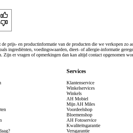
t de prijs- en productinformatie van de producten die we verkopen zo a
als ingrediënten, voedingswaarden, dieet- of allergie-informatie gereg
gen. Zijn er vragen of opmerkingen dan kan altijd contact opgenomen wo
Services
n
Klantenservice
Winkelservices
Winkels
AH Mobiel
Mijn AH Miles
ten
Voordeelshop
Bloemenshop
n
AH Fotoservice
Kwaliteitsgarantie
daag?
Versgarantie