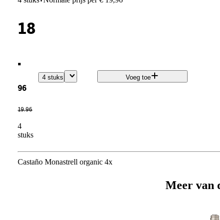
·
18
.
4 stuks
Voeg toe
96
19
.
96
4
stuks
Castaño Monastrell organic 4x
Meer van 