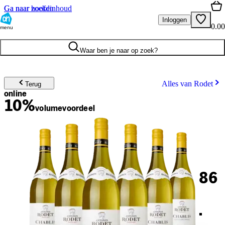
Ga naar hoofdinhoud
Ga naar zoeken
Inloggen
0.00
menu
Waar ben je naar op zoek?
Alles van Rodet
Terug
online
10%
volume
voordeel
86
.