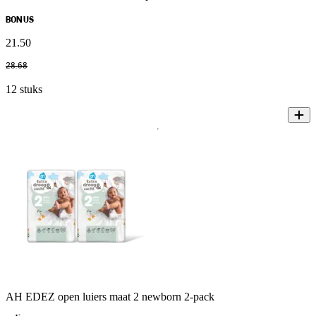
BONUS
21
.
50
28
.
68
12 stuks
AH EDEZ open luiers maat 2 newborn 2-pack