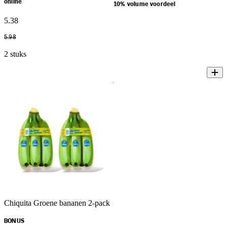
online
10% volume voordeel
5
.
38
5
.
98
2 stuks
Chiquita Groene bananen 2-pack
BONUS