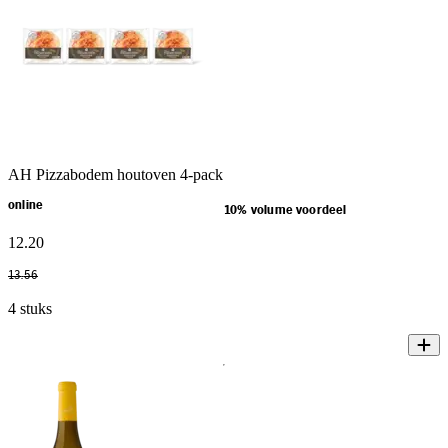
AH Pizzabodem houtoven 4-pack
online
10% volume voordeel
12
.
20
13
.
56
4 stuks