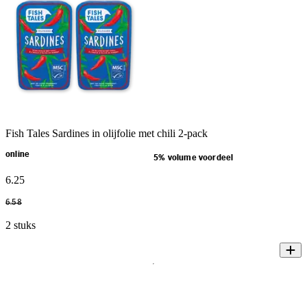
Fish Tales Sardines in olijfolie met chili 2-pack
online
5% volume voordeel
6
.
25
6
.
58
2 stuks