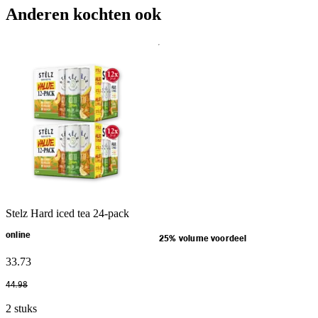
Anderen kochten ook
Stelz Hard iced tea 24-pack
online
25% volume voordeel
33
.
73
44
.
98
2 stuks