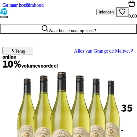
Ga naar hoofdinhoud
Ga naar zoeken
Inloggen
0.00
menu
Waar ben je naar op zoek?
Alles van Grange de Malivet
Terug
online
10%
volume
voordeel
35
.