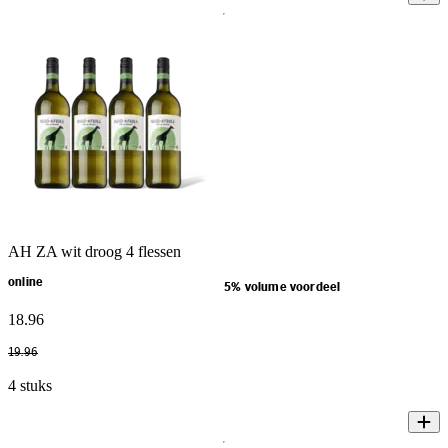
AH ZA wit droog 4 flessen
online
5% volume voordeel
18
.
96
19
.
96
4 stuks