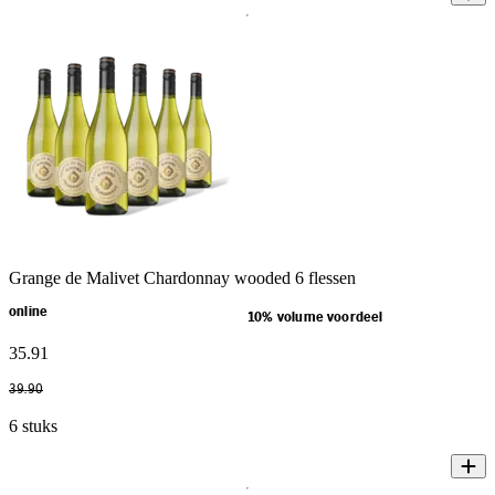
Grange de Malivet Chardonnay wooded 6 flessen
online
10% volume voordeel
35
.
91
39
.
90
6 stuks