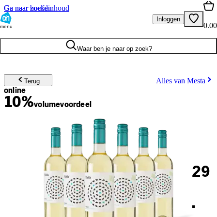
Ga naar hoofdinhoud
Ga naar zoeken
Inloggen
0.00
menu
Waar ben je naar op zoek?
Alles van Mesta
Terug
online
10%
volume
voordeel
29
.