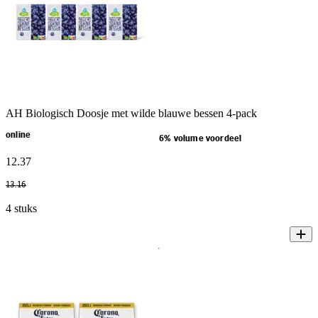
AH Biologisch Doosje met wilde blauwe bessen 4-pack
online
6% volume voordeel
12
.
37
13
.
16
4 stuks