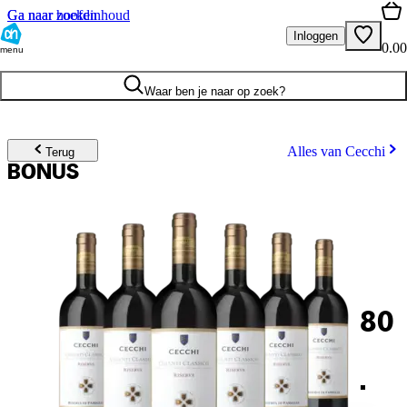
Ga naar hoofdinhoud
Ga naar zoeken
Inloggen
0.00
menu
Waar ben je naar op zoek?
Alles van Cecchi
Terug
BONUS
80
.