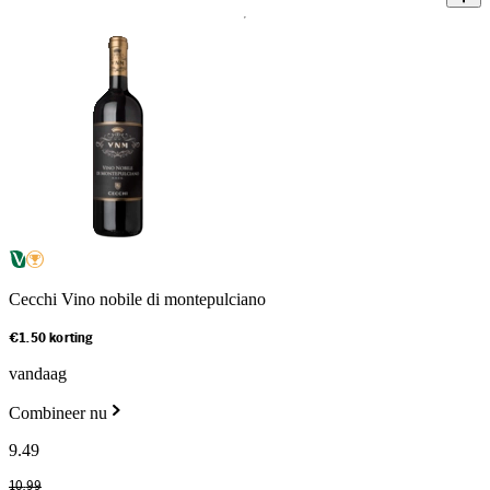
Cecchi Vino nobile di montepulciano
€1.50 korting
vandaag
Combineer nu
9
.
49
10
.
99