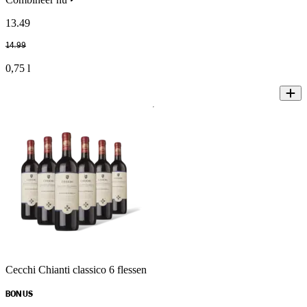
13
.
49
14
.
99
0,75 l
Cecchi Chianti classico 6 flessen
BONUS