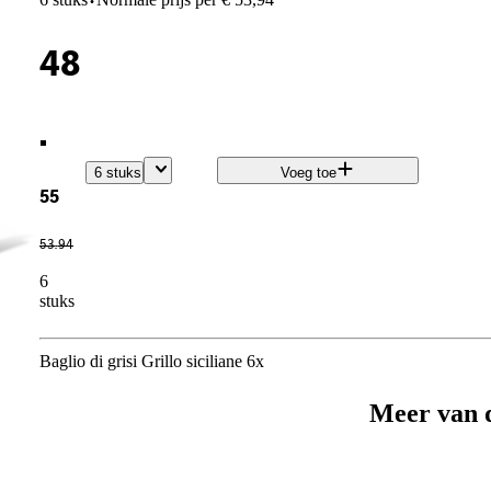
·
48
.
6 stuks
Voeg toe
55
53
.
94
6
stuks
Baglio di grisi Grillo siciliane 6x
Meer van 