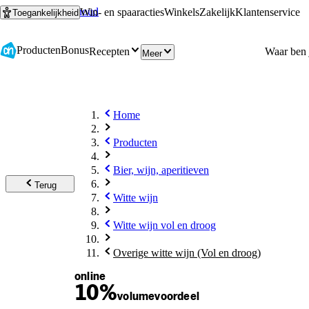
Ga naar hoofdinhoud
Ga naar zoeken
Win- en spaaracties
Winkels
Zakelijk
Klantenservice
Toegankelijkheid
Producten
Bonus
Recepten
Meer
Home
Producten
Bier, wijn, aperitieven
Terug
Witte wijn
Witte wijn vol en droog
Overige witte wijn (Vol en droog)
online
10%
volume
voordeel