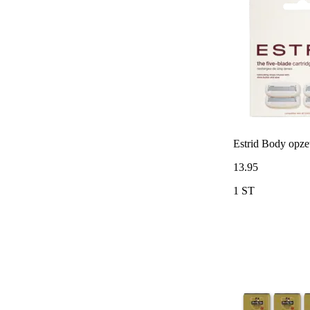
Estrid Body opze
13
.
95
1 ST