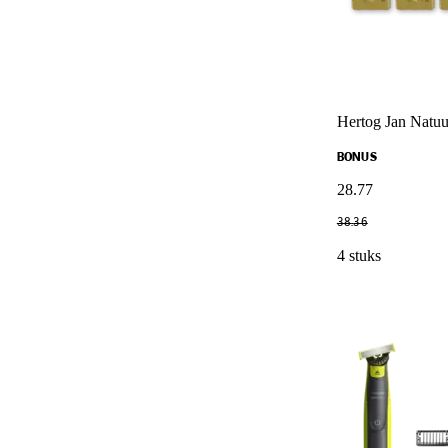
Hertog Jan Natuu
BONUS
28
.
77
38
.
36
4 stuks