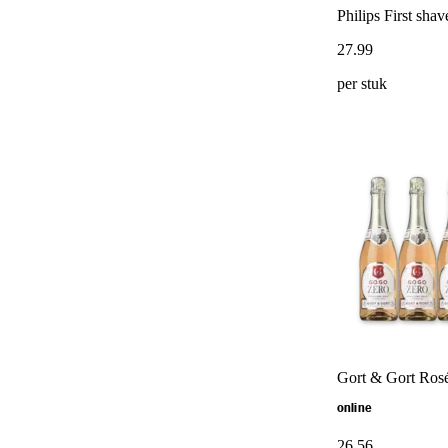
Philips First sh
27
.
99
per stuk
Gort & Gort Rosé
online
26
.
56