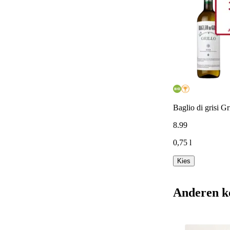
Baglio di grisi Gri
8
.
99
0,75 l
Kies
Anderen k