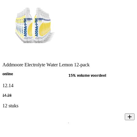
Addmoore Electrolyte Water Lemon 12-pack
online
15% volume voordeel
12
.
14
14
.
28
12 stuks