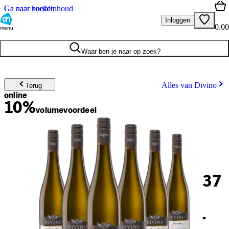
Ga naar hoofdinhoud
Ga naar zoeken
Inloggen
0.00
menu
Waar ben je naar op zoek?
Alles van Divino
Terug
online
10%
volume
voordeel
37
.