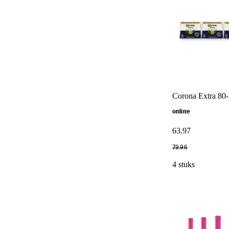
Corona Extra 80
online
63
.
97
79
.
96
4 stuks