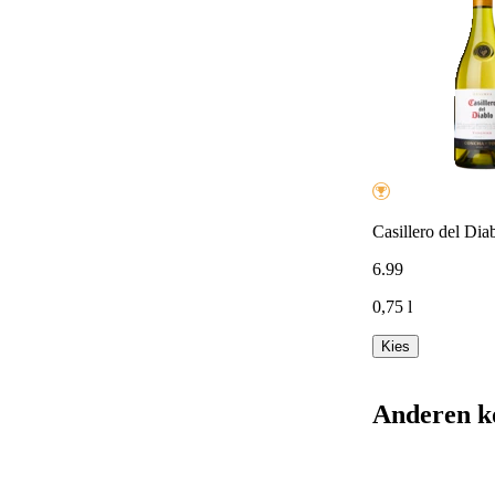
Casillero del Dia
6
.
99
0,75 l
Kies
Anderen k