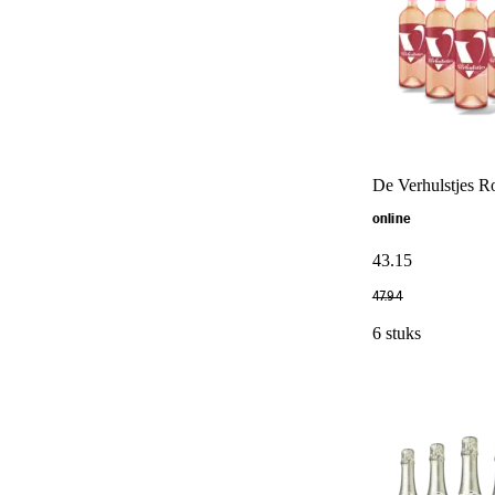
De Verhulstjes Ro
online
43
.
15
47
.
94
6 stuks