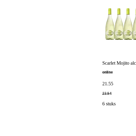
Scarlet Mojito alc
online
21
.
55
23
.
94
6 stuks