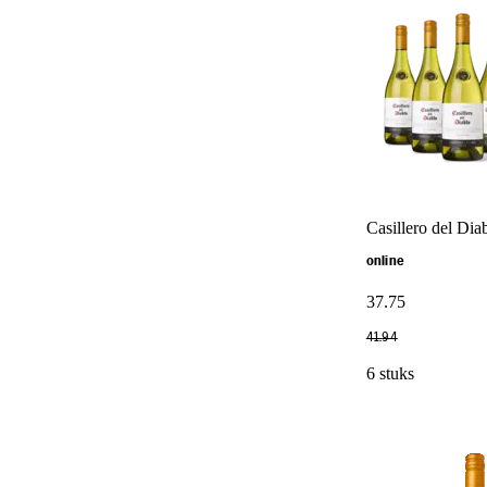
Casillero del Dia
online
37
.
75
41
.
94
6 stuks