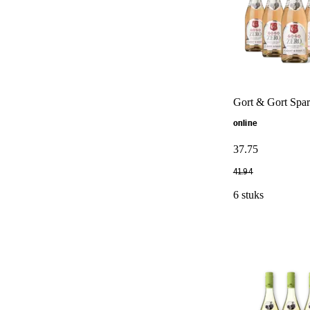
Gort & Gort Spark
online
37
.
75
41
.
94
6 stuks