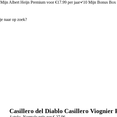
Mijn Albert Heijn Premium voor €17.99 per jaar
10 Mijn Bonus Box 
Casillero del Diablo Casillero Viognier R
4 stuks
Normale prijs per
€
27,96