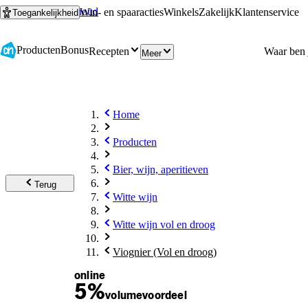
Ga naar hoofdinhoud
Ga naar zoeken
Win- en spaaracties
Winkels
Zakelijk
Klantenservice
Toegankelijkheid
Producten
Bonus
Recepten
Meer
Home
Producten
Bier, wijn, aperitieven
Terug
Witte wijn
Witte wijn vol en droog
Viognier (Vol en droog)
online
5%
volume
voordeel