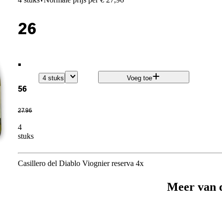
·
26
.
4 stuks
Voeg toe
56
27
.
96
4
stuks
Casillero del Diablo Viognier reserva 4x
Meer van 