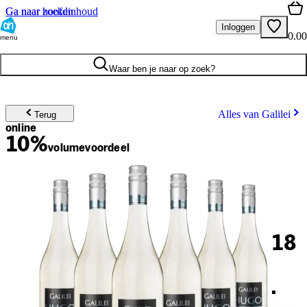
Ga naar hoofdinhoud
Ga naar zoeken
Inloggen
0.00
menu
Waar ben je naar op zoek?
Alles van Galilei
Terug
online
10%
volume
voordeel
18
.