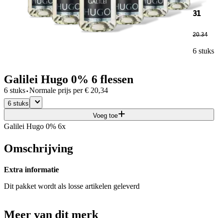
31
20
.
34
6 stuks
Galilei Hugo 0% 6 flessen
·
6 stuks
Normale prijs per
€
20,34
6 stuks
Voeg toe
Galilei Hugo 0% 6x
Omschrijving
Extra informatie
Dit pakket wordt als losse artikelen geleverd
Meer van dit merk