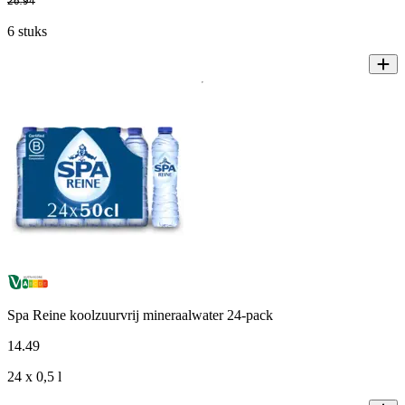
26
.
94
6 stuks
Spa Reine koolzuurvrij mineraalwater 24-pack
14
.
49
24 x 0,5 l