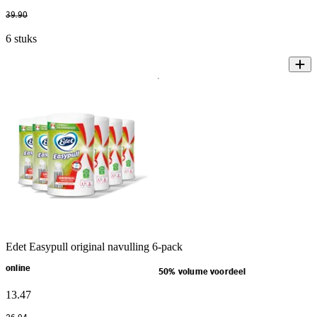
39
.
90
6 stuks
Edet Easypull original navulling 6-pack
online
50% volume voordeel
13
.
47