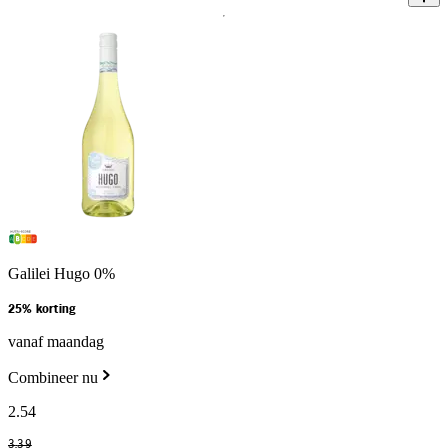
Galilei Hugo 0%
25% korting
vanaf maandag
Combineer nu
2
.
54
3
.
39