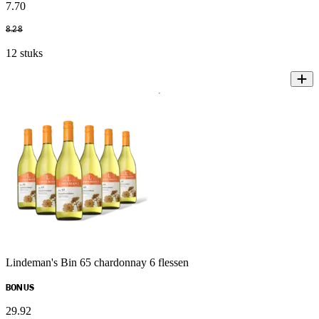
7
.
70
8
.
28
12 stuks
Lindeman's Bin 65 chardonnay 6 flessen
BONUS
29
.
92