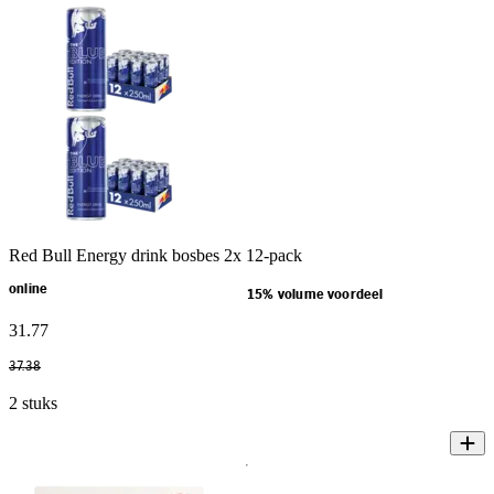
Red Bull Energy drink bosbes 2x 12-pack
online
15% volume voordeel
31
.
77
37
.
38
2 stuks