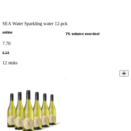
SEA Water Sparkling water 12-pck
online
7% volume voordeel
7
.
70
8
.
28
12 stuks