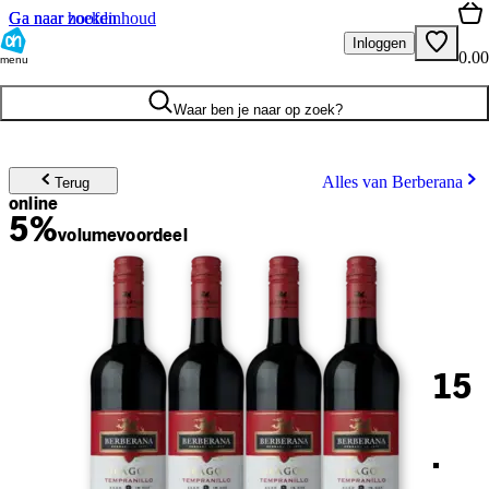
Ga naar hoofdinhoud
Ga naar zoeken
Inloggen
0.00
menu
Waar ben je naar op zoek?
Alles van Berberana
Terug
online
5%
volume
voordeel
15
.