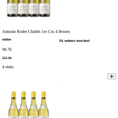
Antonin Rodet Chablis 1er Cru 4 flessen
online
5% volume voordeel
98
.
76
103
.
96
4 stuks