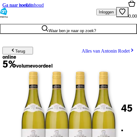
Ga naar hoofdinhoud
Ga naar zoeken
Inloggen
0.00
menu
Waar ben je naar op zoek?
Alles van Antonin Rodet
Terug
online
5%
volume
voordeel
45
.