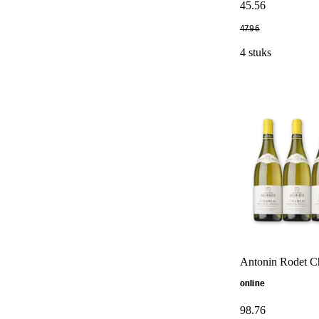
45
.
56
47
.
96
4 stuks
Antonin Rodet Ch
online
98
.
76