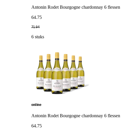
Antonin Rodet Bourgogne chardonnay 6 flessen
64
.
75
71
.
94
6 stuks
online
Antonin Rodet Bourgogne chardonnay 6 flessen
64
.
75