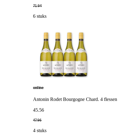
71
.
94
6 stuks
online
Antonin Rodet Bourgogne Chard. 4 flessen
45
.
56
47
.
96
4 stuks