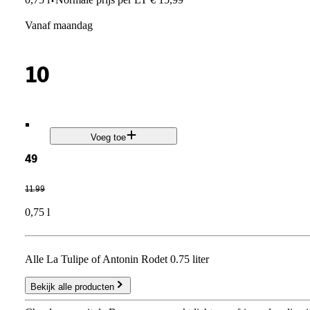
·
vanaf maandag
10
.
Voeg toe
49
11
.
99
0,75 l
Alle La Tulipe of Antonin Rodet 0.75 liter
Bekijk alle producten