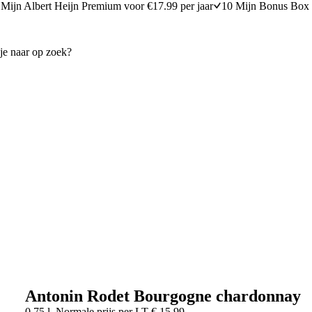
Mijn Albert Heijn Premium voor €17.99 per jaar
10 Mijn Bonus Box 
Antonin Rodet Bourgogne chardonnay
0,75 l
Normale prijs per
LT
€
15,99