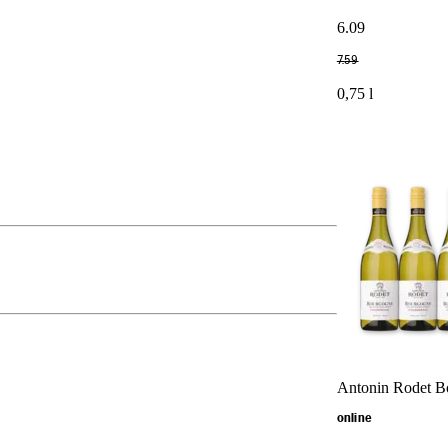
6
.
09
7
.
59
0,75 l
Antonin Rodet Bo
online