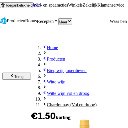
Ga naar hoofdinhoud
Ga naar zoeken
Win- en spaaracties
Winkels
Zakelijk
Klantenservice
Toegankelijkheid
Producten
Bonus
Recepten
Meer
Home
Producten
Bier, wijn, aperitieven
Terug
Witte wijn
Witte wijn vol en droog
Chardonnay (Vol en droog)
€1.50
korting