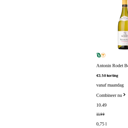
Antonin Rodet B
€1.50 korting
vanaf maandag
Combineer nu
10
.
49
11
.
99
0,75 l