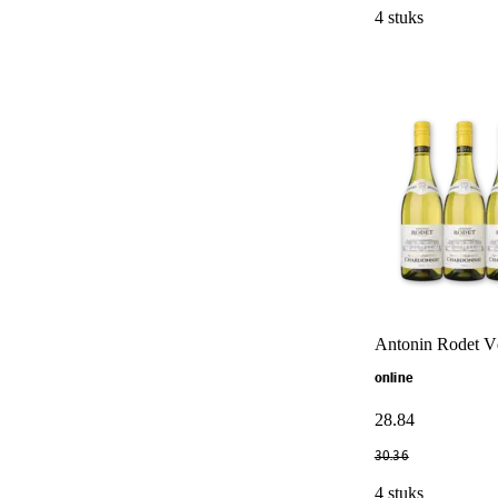
4 stuks
Antonin Rodet V
online
28
.
84
30
.
36
4 stuks