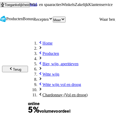
Ga naar hoofdinhoud
Ga naar zoeken
Win- en spaaracties
Winkels
Zakelijk
Klantenservice
Toegankelijkheid
Producten
Bonus
Recepten
Meer
Home
Producten
Bier, wijn, aperitieven
Terug
Witte wijn
Witte wijn vol en droog
Chardonnay (Vol en droog)
online
5%
volume
voordeel