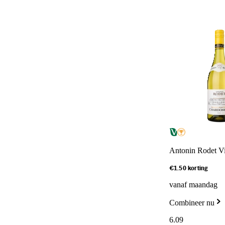
Antonin Rodet Vi
€1.50 korting
vanaf maandag
Combineer nu
6
.
09