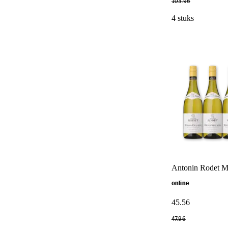
103
.
96
4 stuks
Antonin Rodet Mâ
online
45
.
56
47
.
96