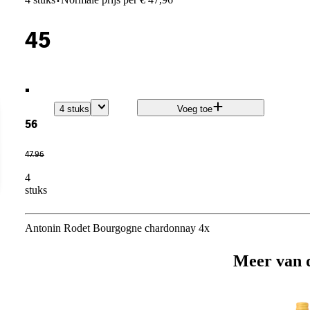
·
45
.
4 stuks
Voeg toe
56
47
.
96
4
stuks
Antonin Rodet Bourgogne chardonnay 4x
Meer van 