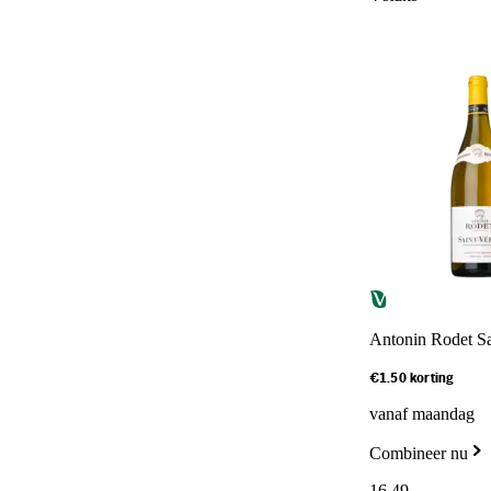
Antonin Rodet Sa
€1.50 korting
vanaf maandag
Combineer nu
16
.
49