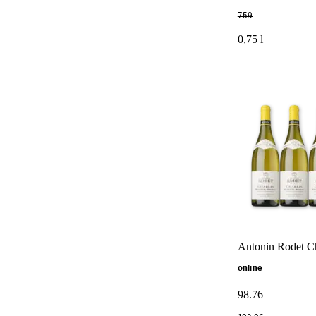
7
.
59
0,75 l
Antonin Rodet Ch
online
98
.
76