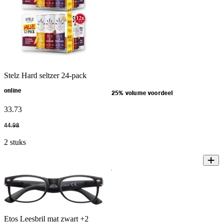
Stelz Hard seltzer 24-pack
online
25% volume voordeel
33
.
73
44
.
98
2 stuks
Etos Leesbril mat zwart +2