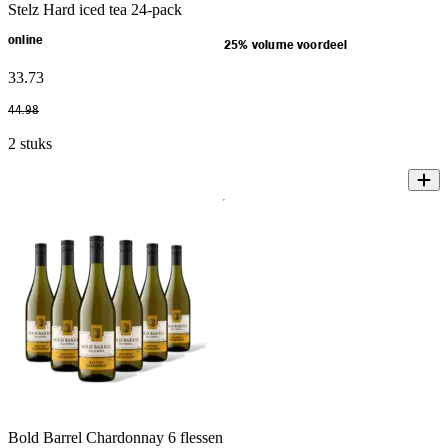
Stelz Hard iced tea 24-pack
online
25% volume voordeel
33
.
73
44
.
98
2 stuks
Bold Barrel Chardonnay 6 flessen