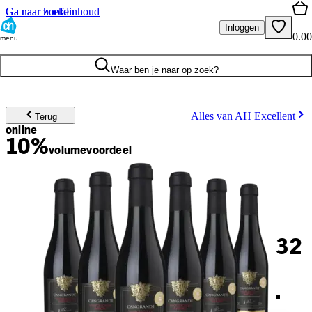
Ga naar hoofdinhoud
Ga naar zoeken
Inloggen
0.00
menu
Waar ben je naar op zoek?
Alles van AH Excellent
Terug
online
10%
volume
voordeel
32
.