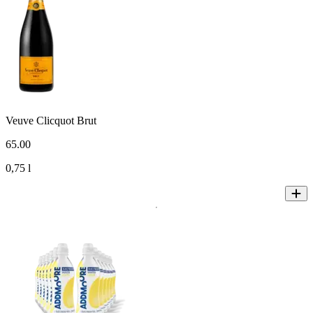
Veuve Clicquot Brut
65
.
00
0,75 l