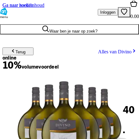
Ga naar hoofdinhoud
Ga naar zoeken
Inloggen
0.00
menu
Waar ben je naar op zoek?
Alles van Divino
Terug
online
10%
volume
voordeel
40
.