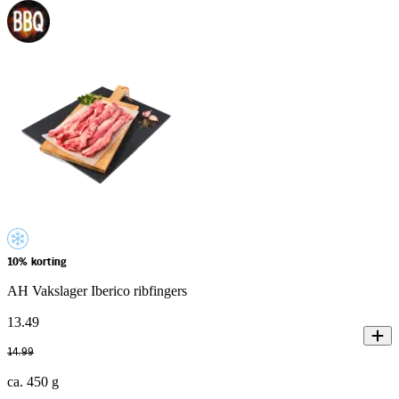
10% korting
AH Vakslager Iberico ribfingers
13
.
49
14
.
99
ca. 450 g