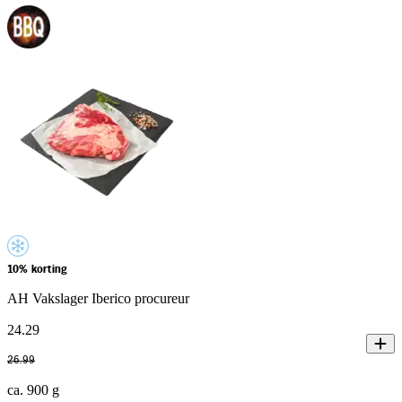
10% korting
AH Vakslager Iberico procureur
24
.
29
26
.
99
ca. 900 g