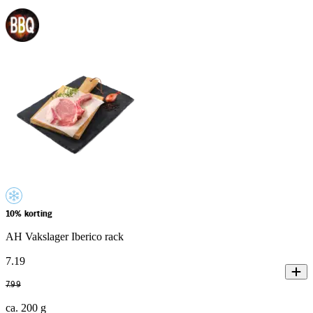
10% korting
AH Vakslager Iberico rack
7
.
19
7
.
99
ca. 200 g