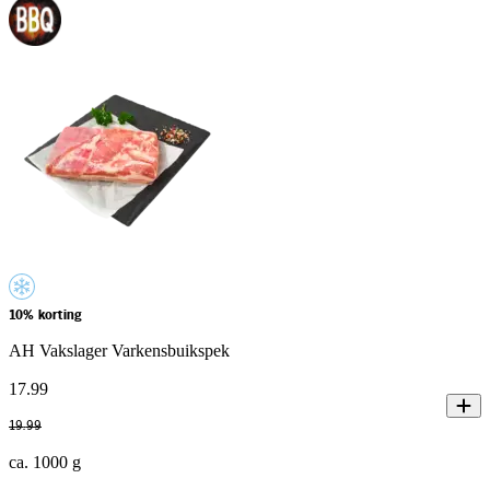
10% korting
AH Vakslager Varkensbuikspek
17
.
99
19
.
99
ca. 1000 g