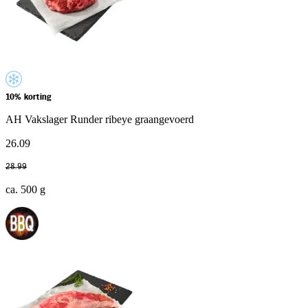
10% korting
AH Vakslager Runder ribeye graangevoerd
26
.
09
28
.
99
ca. 500 g