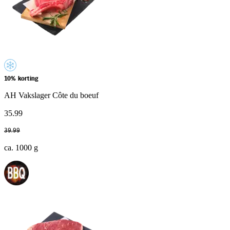
10% korting
AH Vakslager Côte du boeuf
35
.
99
39
.
99
ca. 1000 g