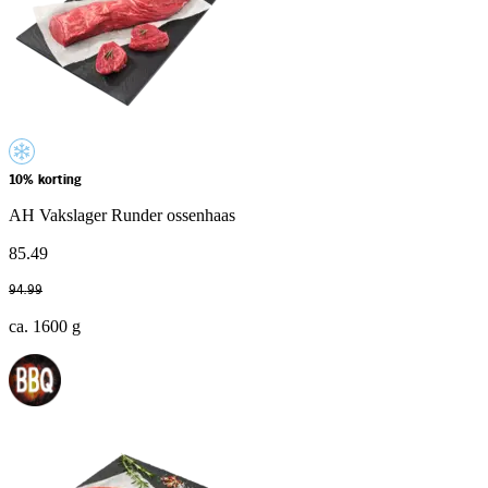
10% korting
AH Vakslager Runder ossenhaas
85
.
49
94
.
99
ca. 1600 g