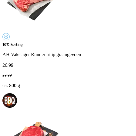
10% korting
AH Vakslager Runder tritip graangevoerd
26
.
99
29
.
99
ca. 800 g