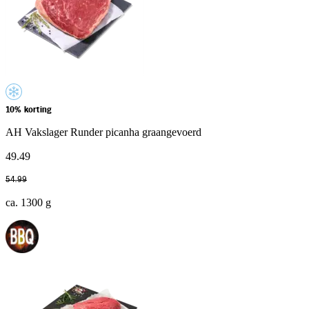
10% korting
AH Vakslager Runder picanha graangevoerd
49
.
49
54
.
99
ca. 1300 g