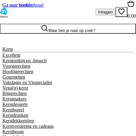
Ga naar hoofdinhoud
Ga naar zoeken
Inloggen
0.00
menu
Waar ben je naar op zoek?
Kerst
Excellent
Kerstontbijt en -brunch
Voorgerechten
Hoofdgerechten
Gourmetten
Vakslager en Visspecialist
Vega(n) kerst
Bijgerechten
Kerstmakers
Kerstdesserts
Kerstborrel
Kerstdranken
Kerstlekkernijen
Kerstversiering en cadeaus
Kerstboom