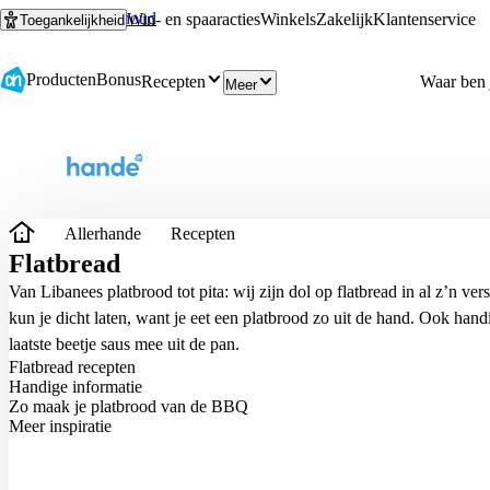
Ga naar hoofdinhoud
Ga naar zoeken
Win- en spaaracties
Winkels
Zakelijk
Klantenservice
Toegankelijkheid
Producten
Bonus
Recepten
Meer
Allerhande
Recepten
Flatbread
Van Libanees platbrood tot pita: wij zijn dol op flatbread in al z’n ve
kun je dicht laten, want je eet een platbrood zo uit de hand. Ook hand
laatste beetje saus mee uit de pan.
Flatbread recepten
Handige informatie
Zo maak je platbrood van de BBQ
Meer inspiratie