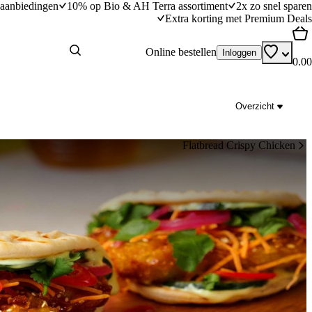
aanbiedingen
10% op Bio & AH Terra assortiment
2x zo snel sparen
Extra korting met Premium Deals
Online bestellen
Inloggen
0.00
Overzicht
Flatbread Crispy Chicken