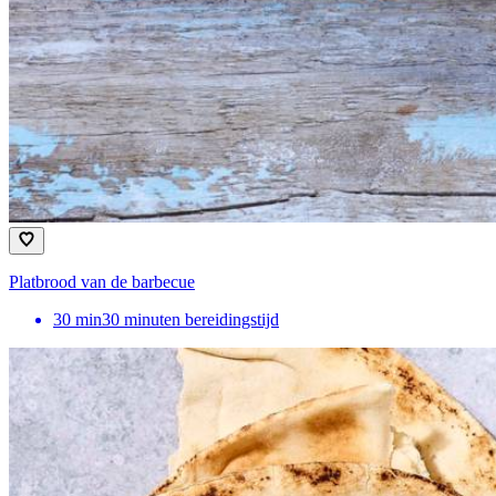
Platbrood van de barbecue
30
min
30 minuten bereidingstijd