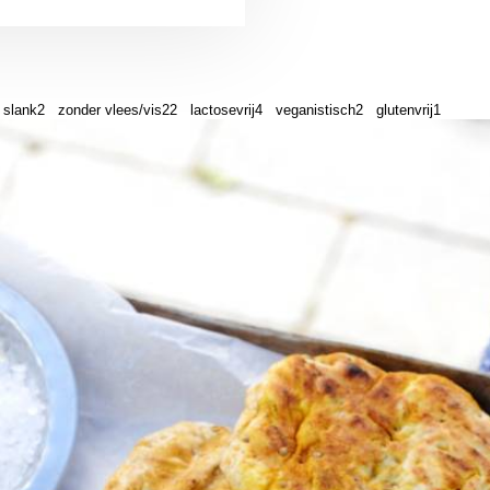
slank
2
zonder vlees/vis
22
lactosevrij
4
veganistisch
2
glutenvrij
1