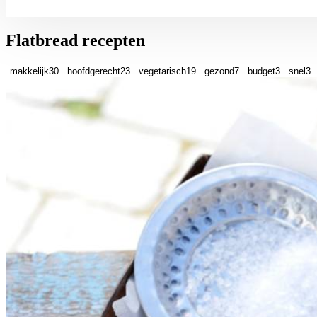
Flatbread recepten
makkelijk
30
hoofdgerecht
23
vegetarisch
19
gezond
7
budget
3
snel
3