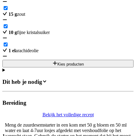
15
g
zout
10
g
fijne kristalsuiker
1
el
arachideolie
Kies producten
Dit heb je nodig
Bereiding
Bekijk het volledige recept
Meng de zuurdesemstarter in een kom met 50 g bloem en 50 ml
water en laat 4-7uur losjes afgedekt met vershoudfolie op het
1
aanrecht staan. Gebruik de starter op het moment dat hij het meest