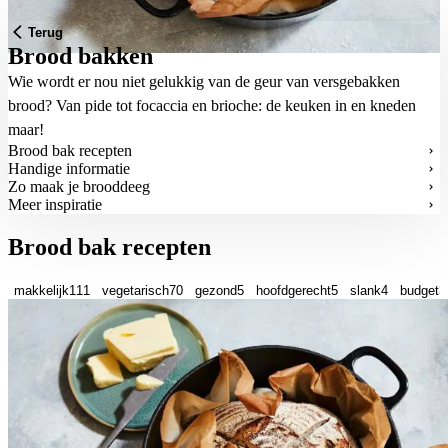
Terug
Brood bakken
Wie wordt er nou niet gelukkig van de geur van versgebakken
brood? Van pide tot focaccia en brioche: de keuken in en kneden
maar!
Brood bak recepten
Handige informatie
Zo maak je brooddeeg
Meer inspiratie
Brood bak recepten
makkelijk
111
vegetarisch
70
gezond
5
hoofdgerecht
5
slank
4
budget
3