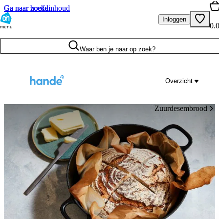
Ga naar hoofdinhoud
Ga naar zoeken
Inloggen
0.
menu
Waar ben je naar op zoek?
Overzicht
Zuurdesembrood