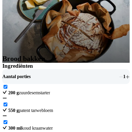
Brood bakken
Ingrediënten
Aantal porties
1
200
g
zuurdesemstarter
550
g
patent tarwebloem
300
ml
koud kraanwater