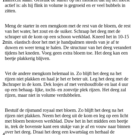
actief is: als hij flink in volume is gegroeid en er veel bubbels in
zitten.
Meng de starter in een mengkom met de rest van de bloem, de rest
van het water, het zout en de suiker. Schraap het deeg met de
schraper uit de kom op een schoon werkblad. Kneed het in 10-15
2
min. elastisch door het met je handpalmen steeds van je af te
duwen en weer terug te halen. De structuur van het deeg verandert
tijdens het kneden. Voeg geen extra bloem toe. Het deeg kan een
beetje plakkerig blijven.
Vet de andere mengkom helemaal in. Zo blijft het deeg na het
rijzen niet plakken en haal je het er beter uit. Leg het deeg met de
3
schraper in de kom. Dek losjes af met vershoudfolie en laat 4 uur
op een behaag- lijke, tocht- en zonvrije plek rijzen. Het deeg zal
rijzen, maar niet in volume verdubbelen.
Bestuif de rijsmand royaal met bloem. Zo blijft het deeg na het
rijzen niet plakken. Neem het deeg uit de kom en leg op een licht
met bloem bestoven werkblad. Duw het in het midden een beetje
in, trek de bovenste kant een stukje van je af en vouw naar binnen
over het deeg. Draai het deeg een kwartslag en herhaal de
4