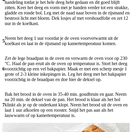
handeling totdat je het hele deeg hebt gedaan en dit goed blijft
zitten. Keer het deeg en vorm met je handen verder tot een strakke,
gladde en ronde bol. Leg met de naad naar boven in de rijsmand en
bestrooi licht met bloem. Dek losjes af met vershoudfolie en zet 12
uur in de koelkast.
Neem het deeg 1 uur voordat je de oven voorverwarmt uit de
5
koelkast en laat in de rijsmand op kamertemperatuur komen.
Zet de lege braadpan in de oven en verwarm de oven voor op 230
°C. Haal de pan eruit als de oven op temperatuur is. Stort het deeg
6
voorzichtig op een vel bakpapier. Maak er met een scherp mesje 1
grote of 2-3 kleine inkepingen in. Leg het deeg met het bakpapier
voorzichtig in de braadpan en doe hier de deksel op.
Bak het brood in de oven in 35-40 min. goudbruin en gaar. Neem
na 20 min. de deksel van de pan. Het brood is klaar als het hol
7
klinkt als je op de onderkant klopt. Neem het brood uit de oven en
laat 1 uur afkoelen op een rooster. Snijd het pas aan als het
lauwwarm of op kamertemperatuur is.