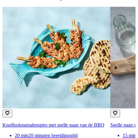
Knoflookgarnalenspies met snelle naan van de BBQ
Snelle naan v
20
min
20 minuten bereidingstijd
15
min