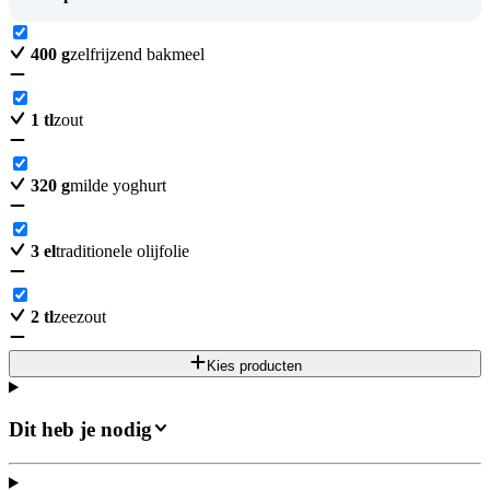
400
g
zelfrijzend bakmeel
1
tl
zout
320
g
milde yoghurt
3
el
traditionele olijfolie
2
tl
zeezout
Kies producten
Dit heb je nodig