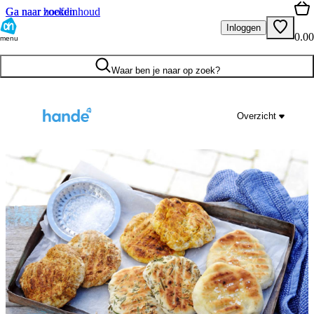
Ga naar hoofdinhoud
Ga naar zoeken
Inloggen
0.00
menu
Waar ben je naar op zoek?
Overzicht