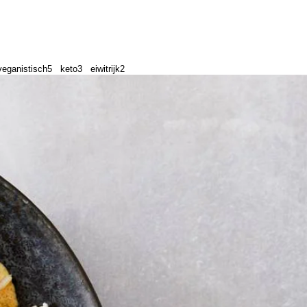
veganistisch
5
keto
3
eiwitrijk
2