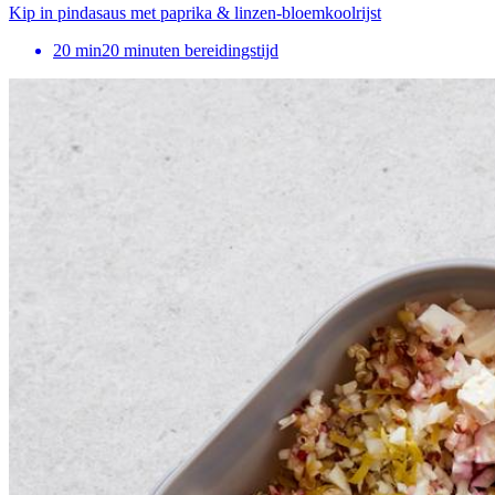
Kip in pindasaus met paprika & linzen-bloemkoolrijst
20
min
20 minuten bereidingstijd