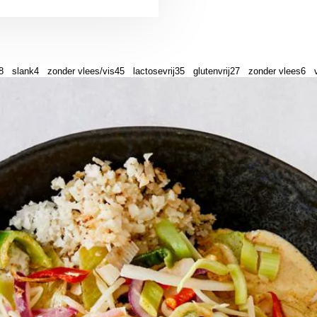
8
slank
4
zonder vlees/vis
45
lactosevrij
35
glutenvrij
27
zonder vlees
6