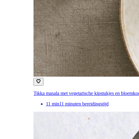
Tikka masala met vegetarische kipstukjes en bloemkool
11
min
11 minuten bereidingstijd