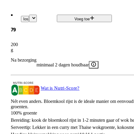
.
los
Voeg toe
79
200
g
Na bezorging
minimaal 2 dagen houdbaar
Wat is Nutri-Score?
Nét even anders. Bloemkool rijst is de ideale manier om eenvoudig
groenten.
100% groente
Bereiding: kook de bloemkool rijst in 1-2 minuten gaar of wok het
Serveertip: Lekker in een curry met Thaise wokgroente, kokosme