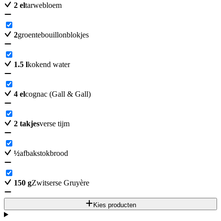
2
el
tarwebloem
2
groentebouillonblokjes
1.5
l
kokend water
4
el
cognac (Gall & Gall)
2
takjes
verse tijm
½
afbakstokbrood
150
g
Zwitserse Gruyère
Kies producten