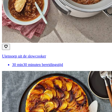
Uiensoep uit de slowcooker
30
min
30 minuten bereidingstijd