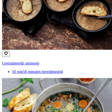
Gegratineerde uiensoep
50
min
50 minuten bereidingstijd