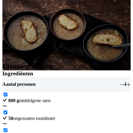
Uiensoep maken
Ingrediënten
Aantal personen
4
800
g
middelgrote uien
50
ongezouten roomboter