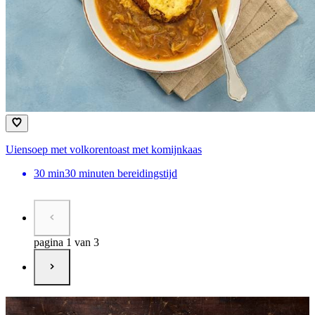
Uiensoep met volkorentoast met komijnkaas
30
min
30 minuten bereidingstijd
pagina 1 van 3