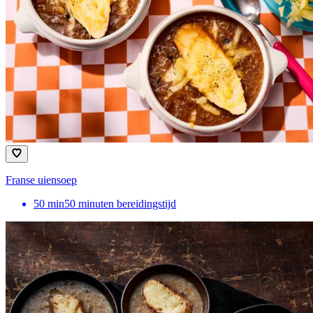
Franse uiensoep
50
min
50 minuten bereidingstijd