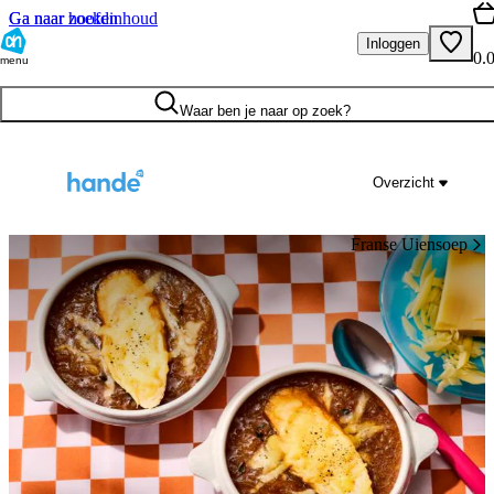
Ga naar hoofdinhoud
Ga naar zoeken
Inloggen
0.
menu
Waar ben je naar op zoek?
Overzicht
Franse Uiensoep