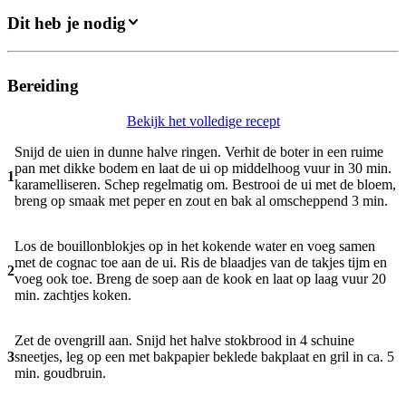
Dit heb je nodig
Bereiding
Bekijk het volledige recept
Snijd de uien in dunne halve ringen. Verhit de boter in een ruime
pan met dikke bodem en laat de ui op middelhoog vuur in 30 min.
1
karamelliseren. Schep regelmatig om. Bestrooi de ui met de bloem,
breng op smaak met peper en zout en bak al omscheppend 3 min.
Los de bouillonblokjes op in het kokende water en voeg samen
met de cognac toe aan de ui. Ris de blaadjes van de takjes tijm en
2
voeg ook toe. Breng de soep aan de kook en laat op laag vuur 20
min. zachtjes koken.
Zet de ovengrill aan. Snijd het halve stokbrood in 4 schuine
3
sneetjes, leg op een met bakpapier beklede bakplaat en gril in ca. 5
min. goudbruin.