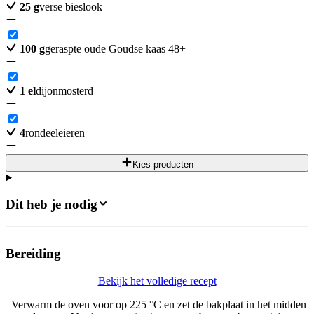
25
g
verse bieslook
100
g
geraspte oude Goudse kaas 48+
1
el
dijonmosterd
4
rondeeleieren
Kies producten
Dit heb je nodig
Bereiding
Bekijk het volledige recept
Verwarm de oven voor op 225 °C en zet de bakplaat in het midden