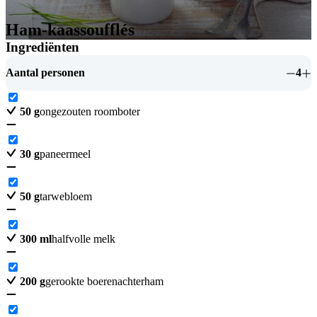
Ham-kaassoufflés
Ingrediënten
Aantal personen
4
50
g
ongezouten roomboter
30
g
paneermeel
50
g
tarwebloem
300
ml
halfvolle melk
200
g
gerookte boerenachterham