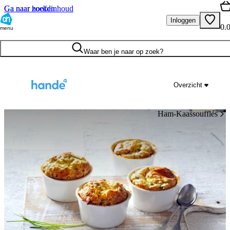
Ga naar hoofdinhoud
Ga naar zoeken
Inloggen
0.
menu
Waar ben je naar op zoek?
Overzicht
Ham-Kaassoufflés