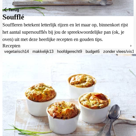
Terug
Soufflé
Souffleren betekent letterlijk rijzen en let maar op, binnenkort rijst
het aantal supersoufflés bij jou de spreekwoordelijke pan (ok, je
oven) uit met deze heerlijke recepten en gouden tips.
Recepten
vegetarisch
14
makkelijk
13
hoofdgerecht
9
budget
6
zonder vlees/vis
1