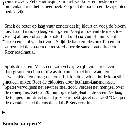
van de oven. Vet de ramequins in met wat boter en bestrooi de
1
binnenkant met het paneermeel. Zorg dat de bodem en de zijkanten
bedekt zijn.
Smelt de boter op laag vuur zonder dat hij kleurt en voeg de bloem
toe. Laat 3 min. op laag vuur garen. Voeg al roerend de melk toe.
Breng al roerend aan de kook. Laat op laag vuur 3 min. zacht
2
koken en haal van het vuur. Snijd de ham en bieslook fijn en roer
samen met de kaas en de mosterd door de saus. Laat afkoelen.
Roer regelmatig.
Splits de eieren. Maak een kom vetvrij: wrijf hem in met een
doorgesneden citroen of was de kom af met heet water en
afwasmiddel en droog de kom af. Klop de eiwitten in de kom stijf
met een mixer. Roer de eidooiers door het ham-kaasmengsel.
3
Spatel vervolgens het eiwit er snel door. Verdeel het mengsel over
de ramequins. Zet ca. 20 min. op de bakplaat in de oven. Verlaag
de temperatuur direct nadat je ze erin hebt gezet naar 200 °C. Open
de ovendeur niet tijdens de baktijd! Serveer direct.
Boodschappen