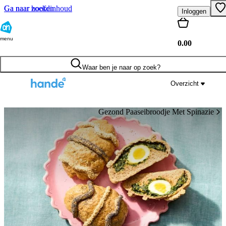
Ga naar hoofdinhoud
Ga naar zoeken
Inloggen
menu
0.00
Waar ben je naar op zoek?
Overzicht
Gezond Paaseibroodje Met Spinazie