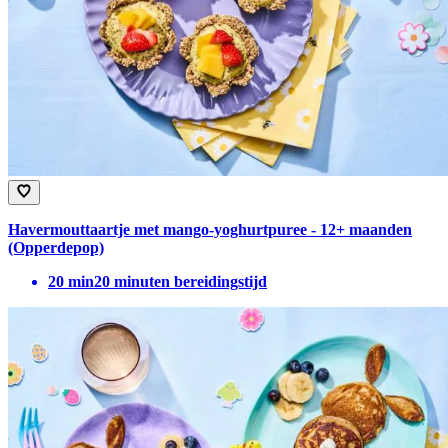
Havermouttaartje met mango-yoghurtpuree - 12+ maanden
(Opperdepop)
20
min
20 minuten bereidingstijd