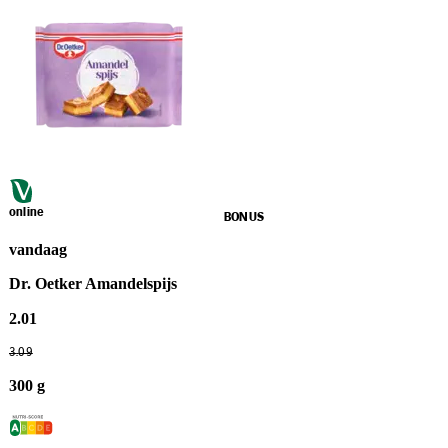
online
BONUS
vandaag
Dr. Oetker Amandelspijs
2
.
01
3
.
09
300 g