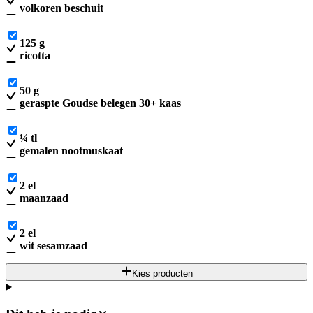
volkoren beschuit
125
g
ricotta
50
g
geraspte Goudse belegen 30+ kaas
¼
tl
gemalen nootmuskaat
2
el
maanzaad
2
el
wit sesamzaad
Kies producten