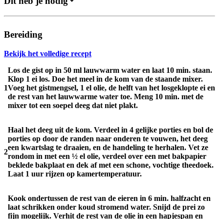
Dit heb je nodig
Bereiding
Bekijk het volledige recept
Los de gist op in 50 ml lauwwarm water en laat 10 min. staan.
Klop 1 ei los. Doe het meel in de kom van de staande mixer.
1
Voeg het gistmengsel, 1 el olie, de helft van het losgeklopte ei en
de rest van het lauwwarme water toe. Meng 10 min. met de
mixer tot een soepel deeg dat niet plakt.
Haal het deeg uit de kom. Verdeel in 4 gelijke porties en bol de
porties op door de randen naar onderen te vouwen, het deeg
een kwartslag te draaien, en de handeling te herhalen. Vet ze
2
rondom in met een ½ el olie, verdeel over een met bakpapier
beklede bakplaat en dek af met een schone, vochtige theedoek.
Laat 1 uur rijzen op kamertemperatuur.
Kook ondertussen de rest van de eieren in 6 min. halfzacht en
laat schrikken onder koud stromend water. Snijd de prei zo
fijn mogelijk. Verhit de rest van de olie in een hapjespan en