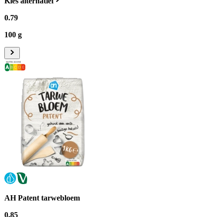
Kies alternatief
0
.
79
100 g
AH Patent tarwebloem
0
.
85