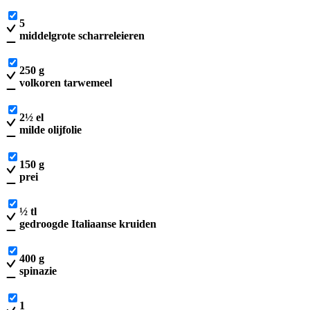
5
middelgrote scharreleieren
250
g
volkoren tarwemeel
2
½
el
milde olijfolie
150
g
prei
½
tl
gedroogde Italiaanse kruiden
400
g
spinazie
1