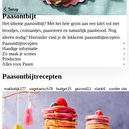
Terug
Paasontbijt
Het ultieme paasontbijt? Met het hele gezin aan een tafel vol met
broodjes, croissantjes, paaseieren en natuurlijk paasbrood. Nog
ideeën nodig? Hieronder vind je de lekkerste paasontbijtrecepten.
Paasontbijtrecepten
Handige informatie
Zo maak je scones
Producten
Alles voor Pasen
Paasontbijtrecepten
makkelijk
177
vegetarisch
78
budget
15
gezond
11
slank
6
zonder vlee