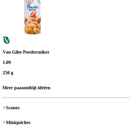
Van Gilse Poedersuiker
1
.
09
250 g
Meer paasontbijt ideëen
Scones
Miniquiches