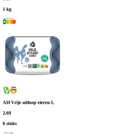
1 kg
AH Vrije uitloop eieren L
2
.
69
6 stuks