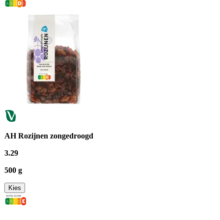
AH Rozijnen zongedroogd
3
.
29
500 g
Kies