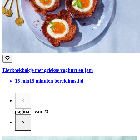
Eierkoekbakje met griekse yoghurt en jam
15
min
15 minuten bereidingstijd
pagina 1 van 23