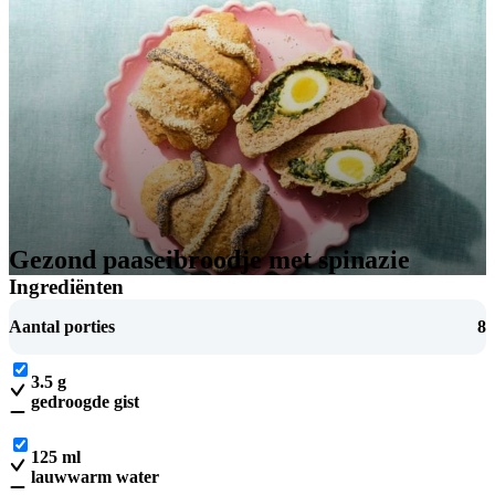
Gezond paaseibroodje met spinazie
Ingrediënten
Aantal porties
8
3.5
g
gedroogde gist
125
ml
lauwwarm water