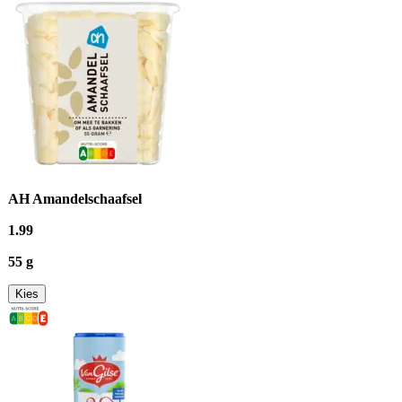
AH Amandelschaafsel
1
.
99
55 g
Kies