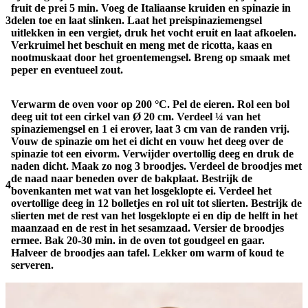
fruit de prei 5 min. Voeg de Italiaanse kruiden en spinazie in
3
delen toe en laat slinken. Laat het preispinaziemengsel
uitlekken in een vergiet, druk het vocht eruit en laat afkoelen.
Verkruimel het beschuit en meng met de ricotta, kaas en
nootmuskaat door het groentemengsel. Breng op smaak met
peper en eventueel zout.
Verwarm de oven voor op 200 °C. Pel de eieren. Rol een bol
deeg uit tot een cirkel van Ø 20 cm. Verdeel ¼ van het
spinaziemengsel en 1 ei erover, laat 3 cm van de randen vrij.
Vouw de spinazie om het ei dicht en vouw het deeg over de
spinazie tot een eivorm. Verwijder overtollig deeg en druk de
naden dicht. Maak zo nog 3 broodjes. Verdeel de broodjes met
de naad naar beneden over de bakplaat. Bestrijk de
4
bovenkanten met wat van het losgeklopte ei. Verdeel het
overtollige deeg in 12 bolletjes en rol uit tot slierten. Bestrijk de
slierten met de rest van het losgeklopte ei en dip de helft in het
maanzaad en de rest in het sesamzaad. Versier de broodjes
ermee. Bak 20-30 min. in de oven tot goudgeel en gaar.
Halveer de broodjes aan tafel. Lekker om warm of koud te
serveren.