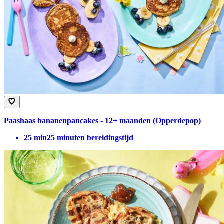
Paashaas bananenpancakes - 12+ maanden (Opperdepop)
25
min
25 minuten bereidingstijd