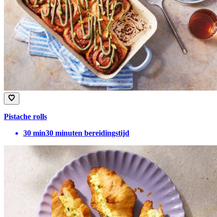
Pistache rolls
30
min
30 minuten bereidingstijd