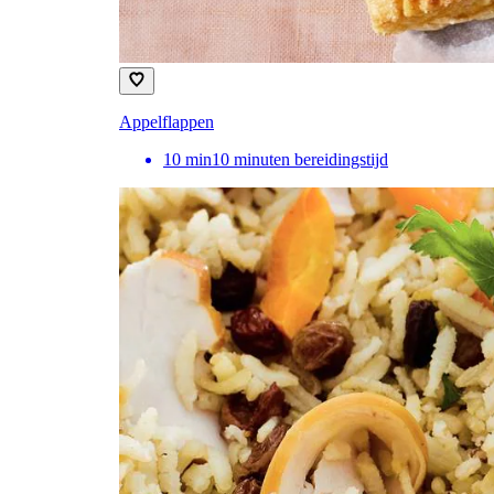
Appelflappen
10
min
10 minuten bereidingstijd