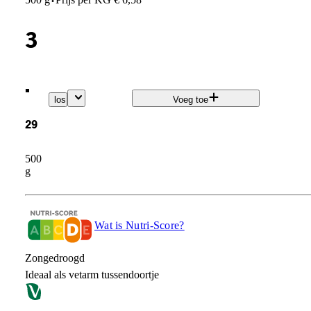
·
3
.
los
Voeg toe
29
500
g
Wat is Nutri-Score?
Zongedroogd
Ideaal als vetarm tussendoortje