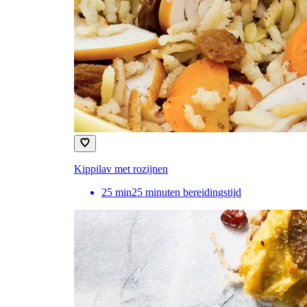
Kippilav met rozijnen
25
min
25 minuten bereidingstijd