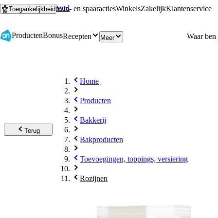
Ga naar hoofdinhoud
Ga naar zoeken
Win- en spaaracties
Winkels
Zakelijk
Klantenservice
Toegankelijkheid
Producten
Bonus
Recepten
Meer
Home
Producten
Bakkerij
Terug
Bakproducten
Toevoegingen, toppings, versiering
Rozijnen