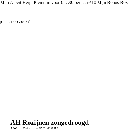
Mijn Albert Heijn Premium voor €17.99 per jaar
10 Mijn Bonus Box 
AH Rozijnen zongedroogd
500 g
Prijs per
KG
€
6,58